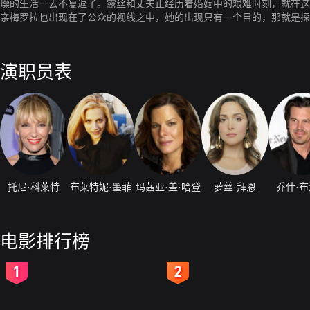
燥的生活一去不复返了。露丝和丈夫正经历着婚姻中的艰难时刻，就在这
亲梅罗拉也出现在了公众的视线之中，她的出现只有一个目的，那就是探
演职员表
托尼·科莱特
布莱特妮·墨菲
玛茜亚·盖·哈登
萝丝·拜恩
乔什·
电影排行榜
2
3