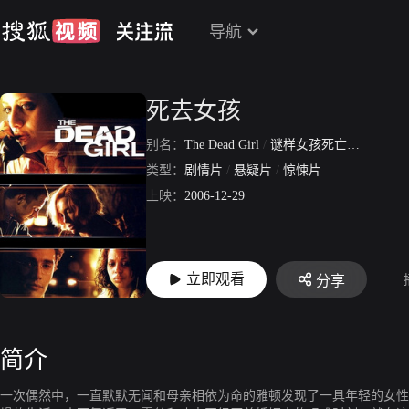
导航
死去女孩
别名：
The Dead Girl
/
谜样女孩死亡事件薄
/
类型：
剧情片
/
悬疑片
/
惊悚片
上映：
2006-12-29
立即观看
分享
简介
一次偶然中，一直默默无闻和母亲相依为命的雅顿发现了一具年轻的女性