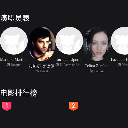
演职员表
Mariano Martinez
Enrique Liporace
饰 Joaquin
饰 El Padre de Joaquin
饰 Mar
丹尼尔·亨德尔
Celina Zambon
饰 David
饰 Paulina
电影排行榜
2
3