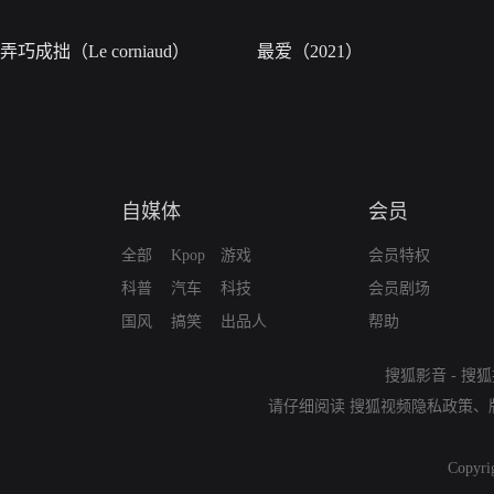
弄巧成拙（Le corniaud）
最爱（2021）
自媒体
会员
全部
Kpop
游戏
会员特权
科普
汽车
科技
会员剧场
国风
搞笑
出品人
帮助
搜狐影音
-
搜狐
请仔细阅读
搜狐视频隐私政策
、
Copyri