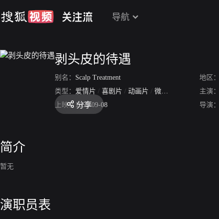
导航
剥头皮的待遇
别名：
Scalp Treatment
地区
类型：
爱情片
/
喜剧片
/
动画片
/
微电影
主演
分享
上映：
1952-09-08
导演
简介
暂无
演职员表