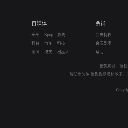
自媒体
会员
全部
Kpop
游戏
会员特权
科普
汽车
科技
会员剧场
国风
搞笑
出品人
帮助
搜狐影音
-
搜狐
请仔细阅读
搜狐视频隐私政策
、
Copyri