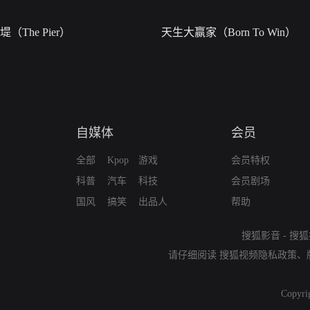
堤（The Pier）
天生大赢家（Born To Win）
自媒体
会员
全部
Kpop
游戏
会员特权
科普
汽车
科技
会员剧场
国风
搞笑
出品人
帮助
搜狐影音
-
搜狐
请仔细阅读
搜狐视频隐私政策
、
Copyri