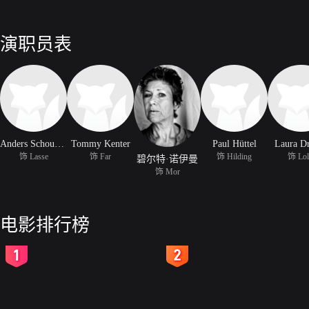
演职员表
Anders Schoubye
Tommy Kenter
Paul Hüttel
Laura D
饰 Lasse
饰 Far
饰 Hilding
饰 Lol
碧尔特·诺伊曼
饰 Mor
电影排行榜
2
3