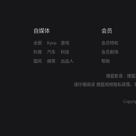
自媒体
会员
全部
Kpop
游戏
会员特权
科普
汽车
科技
会员剧场
国风
搞笑
出品人
帮助
搜狐影音
-
搜狐
请仔细阅读
搜狐视频隐私政策
、
Copyri