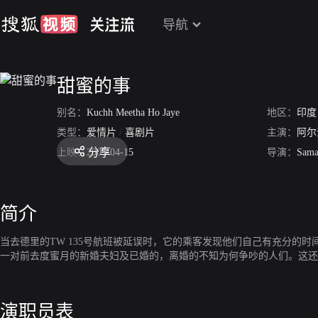
导航
甜蜜的事
别名：
Kuchh Meetha Ho Jaye
地区：
印度
类型：
爱情片
/
喜剧片
主演：
阿尔
分享
上映：
2005-04-15
导演：
Sama
简介
当去德里的TW 135号航班被延误时，它的乘客发现他们自己有充分的
一对前去度蜜月的新婚夫妇及已婚的，离婚的不知为何争吵的人们。这还
演职员表