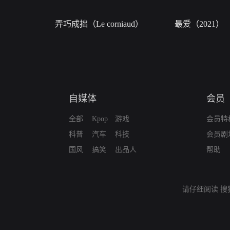
弄巧成拙（Le corniaud）
最爱（2021）
自媒体
会员
全部
Kpop
游戏
会员特
科普
汽车
科技
会员剧
国风
搞笑
出品人
帮助
请仔细阅读
搜