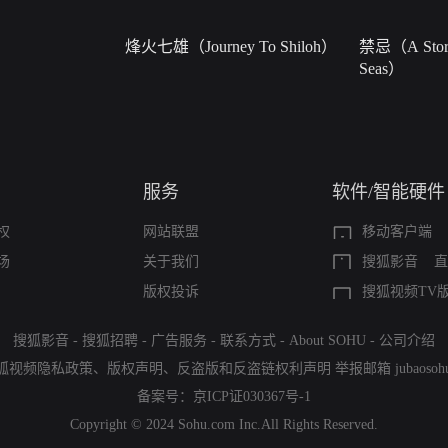
烽火七雄（Journey To Shiloh）
禁忌（A Story
Seas）
服务
软件/智能硬件
权
网站联盟
移动客户端
场
关于我们
搜狐影音
直
版权投诉
搜狐视频TV
搜狐影音
-
搜狐招聘
-
广告服务
-
联系方式
-
About SOHU
-
公司介绍
狐视频隐私政策
、
版权声明
、
反盗版和反盗链权利声明
举报邮箱
jubaoso
备案号：
京ICP证030367号-1
Copyright © 2024 Sohu.com Inc.All Rights Reserved.