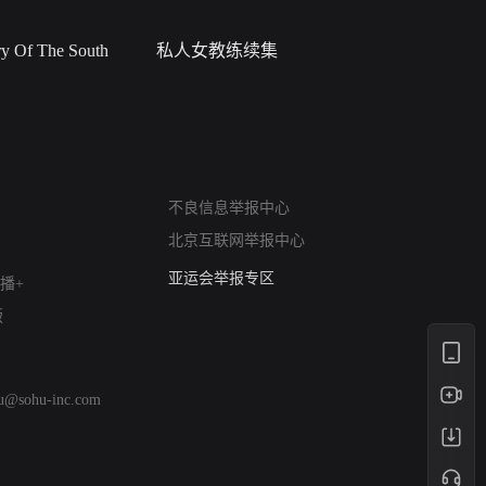
 Of The South
私人女教练续集
小二黑结
网络暴力有害信息举报
不良信息举报中心
12318 文化市场举报
北京互联网举报中心
算法推荐专项举报
亚运会举报专区
播+
涉历史虚无举报
版
网络谣言信息专项
涉政举报入口
涉未成年人举报
hu@sohu-inc.com
清朗自媒体乱象举报
涉民族宗教有害信息举报
清朗·生活服务类内容举报