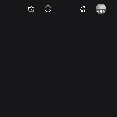
马·坎纳特
Frank Rice
埃利萨·卡尔弗特
小本·亨德里克斯
Harry Harvey
F