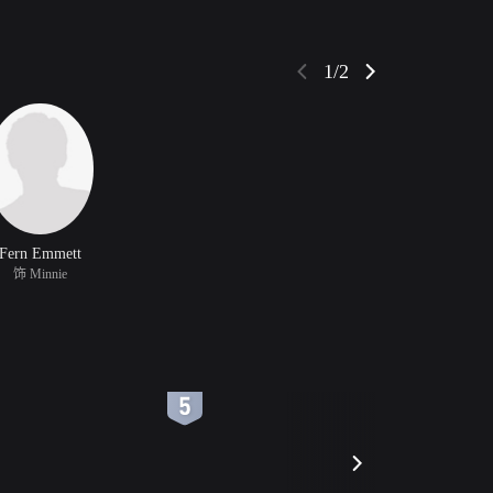
1/2
Fern Emmett
饰 Minnie
6
7