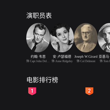
演职员表
约翰·韦恩
安·卢瑟福德
Joseph W.Girard
亚基马
饰 Capt John Delmont
饰 Anne Ridgeley
饰 Col Delmont
饰 Tom R
电影排行榜
2
3