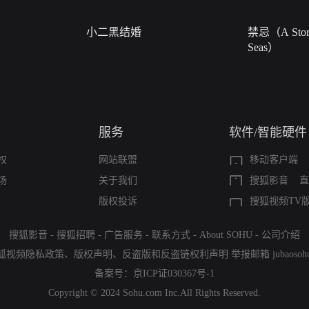
小二黑结婚
禁忌（A Story
Seas）
服务
软件/智能硬件
权
网站联盟
移动客户端
场
关于我们
搜狐影音
直
版权投诉
搜狐视频TV
搜狐影音
-
搜狐招聘
-
广告服务
-
联系方式
-
About SOHU
-
公司介绍
狐视频隐私政策
、
版权声明
、
反盗版和反盗链权利声明
举报邮箱
jubaoso
备案号：
京ICP证030367号-1
Copyright © 2024 Sohu.com Inc.All Rights Reserved.