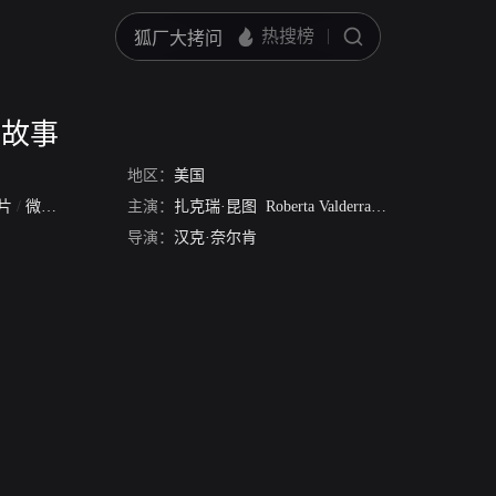
情故事
地区：
美国
片
/
微电影
主演：
扎克瑞·昆图
Roberta Valderrama
拉琪儿·哈里
导演：
汉克·奈尔肯