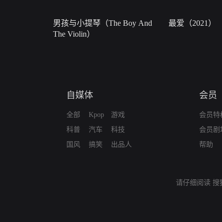
男孩与小提琴（The Boy And
最爱（2021）
The Violin）
自媒体
会员
全部
Kpop
游戏
会员特
科普
汽车
科技
会员剧
国风
搞笑
出品人
帮助
请仔细阅读
搜