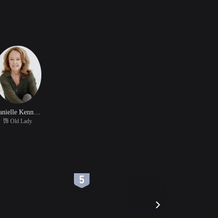
Danielle Kennedy
饰 Old Lady
6
7