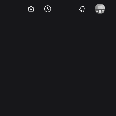
斯
布伦特·塞克斯顿
Corey Moosa
Staci Roberts
Holt Bailey
布莱恩·斯蒂尔