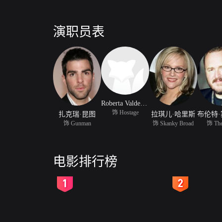
演职员表
Roberta Valderrama
饰 Hostage
扎克瑞·昆图
拉琪儿·哈里斯
饰 Gunman
饰 Skanky Broad
饰 The
电影排行榜
2
3