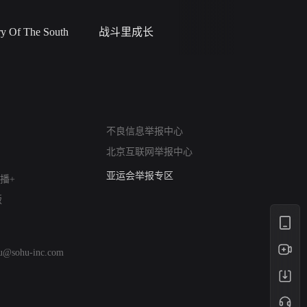
 Of The South
战斗里成长
私人女教
网络暴力有害信息举报
不良信息举报中心
12318 文化市场举报
北京互联网举报中心
算法推荐专项举报
亚运会举报专区
播+
涉历史虚无举报
版
网络谣言信息专项
涉政举报入口
涉未成年人举报
hu@sohu-inc.com
清朗自媒体乱象举报
涉民族宗教有害信息举报
清朗·生活服务类内容举报