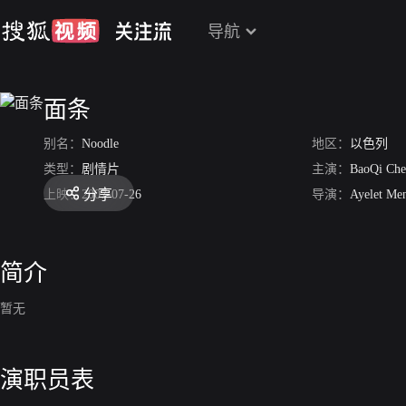
导航
面条
别名：
Noodle
地区：
以色列
类型：
剧情片
主演：
BaoQi Ch
分享
上映：
2007-07-26
导演：
Ayelet Me
简介
暂无
演职员表