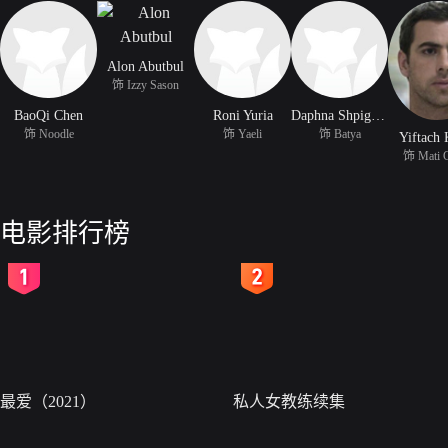
Alon Abutbul
饰 Izzy Sason
BaoQi Chen
Roni Yuria
Daphna Shpigelman
饰 Noodle
饰 Yaeli
饰 Batya
Yiftach 
饰 Mati 
电影排行榜
2
3
最爱（2021）
私人女教练续集