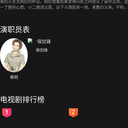
果的小太太桃红的妒忌。桃红借着陈果求神问卦之时收买了庙中主持，讹
一了抱孙心愿。小二难违父意，设下斗酒招亲一局，来敷衍父亲。不料，
偿还债务后逃之夭夭。但天意难测，成亲当日小二失足把头撞伤，从此失
于不顾。由于小二这个突如其来的转变，恭喜酒庄本来平淡的生活顿时泛
前途而担忧。小二的转变令陈果极为苦恼，他开始另觅继承人了。此时的
演职员表
藏，众人更对酒庄虎视眈眈，他们想尽办法从中取利。但往往又被聪慧的
力也不及小二一人当权，表面忠诚的表少陈七阴险卑劣地在酒庄的黄酒中
失去的记忆竟然重现了。小二假装痴傻与小婉合力将酒庄大权夺回，并将
陈府上下皆大欢喜。
保剑锋
蔡明
电视剧排行榜
2
3