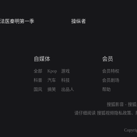
法医秦明第一季
操纵者
自媒体
会员
全部
Kpop
游戏
会员特权
科普
汽车
科技
会员剧场
国风
搞笑
出品人
帮助
搜狐影音
-
搜狐
请仔细阅读
搜狐视频隐私政策
、
Copyri