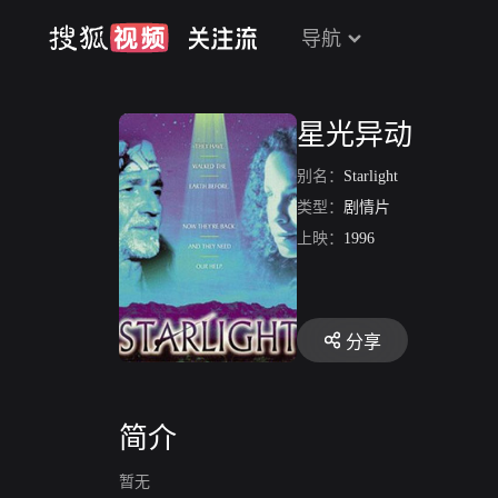
导航
星光异动
别名：
Starlight
类型：
剧情片
上映：
1996
分享
简介
暂无