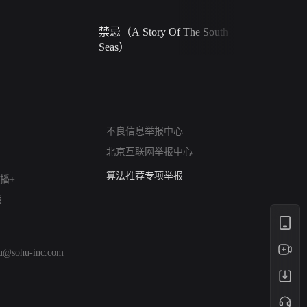
禁忌（A Story Of The South
火球（Ball 
Seas）
网络暴力有害信息举报
不良信息举报中心
12318 文化市场举报
北京互联网举报中心
算法推荐专项举报
亚运会举报专区
播+
涉历史虚无举报
版
网络谣言信息专项
涉政举报入口
涉未成年人举报
hu@sohu-inc.com
清朗自媒体乱象举报
涉民族宗教有害信息举报
清朗·生活服务类内容举报