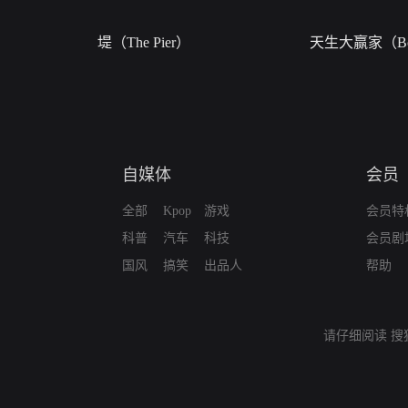
堤（The Pier）
天生大赢家（Bor
自媒体
会员
全部
Kpop
游戏
会员特
科普
汽车
科技
会员剧
国风
搞笑
出品人
帮助
请仔细阅读
搜