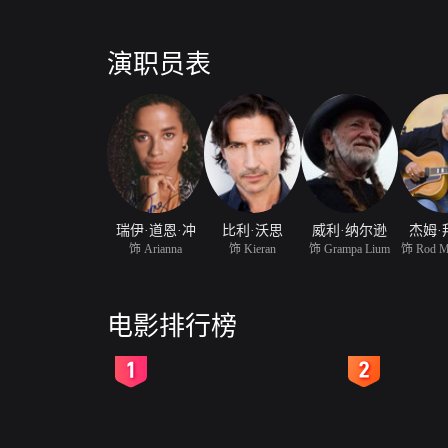
演职员表
瑞伊·道恩·冲
比利·沃思
威利·纳尔逊
杰姆·
饰 Arianna
饰 Kieran
饰 Grampa Lium
饰 Rod M
电影排行榜
2
3