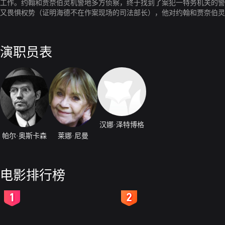
工作。约翰和贾奈伯灵机警地多方侦察，终于找到了案犯一特务机关的警
又畏惧权势（证明海德不在作案现场的司法部长），他对约翰和贾奈伯灵
演职员表
汉娜·泽特博格
帕尔·奥斯卡森
莱娜·尼曼
电影排行榜
2
3