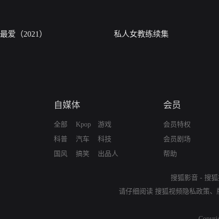
最爱（2021）
私人女教练续集
自媒体
会员
全部
Kpop
游戏
会员特权
科普
汽车
科技
会员剧场
国风
搞笑
出品人
帮助
搜狐影音
-
搜狐
请仔细阅读
搜狐视频隐私政策
、
Copyri