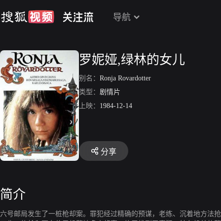
导航
罗妮娅,绿林的女儿
别名：
Ronja Rovardotter
类型：
剧情片
上映：
1984-12-14
分享
简介
六号邮局发生了一桩枪却案。罪犯经过精确的预谋，老练、沉着地方法抢