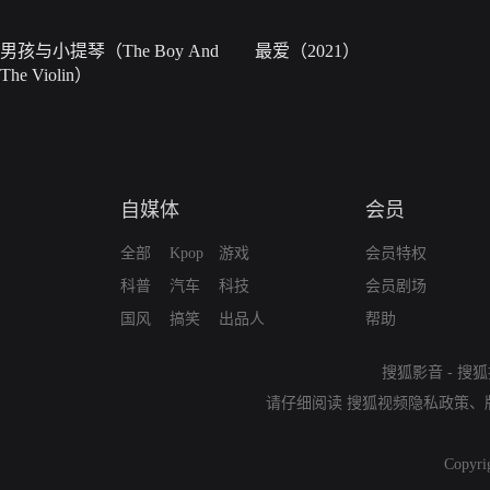
男孩与小提琴（The Boy And
最爱（2021）
The Violin）
自媒体
会员
全部
Kpop
游戏
会员特权
科普
汽车
科技
会员剧场
国风
搞笑
出品人
帮助
搜狐影音
-
搜狐
请仔细阅读
搜狐视频隐私政策
、
Copyri