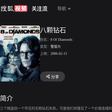
导航
八颗钻石
别名：
8 Of Diamonds
类型：
警匪片
上映：
2006-02-15
分享
简介
三个贼盗窃一个罕见的无暇钻石失败，可是他们却撞见了一个价值连城的