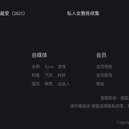
最爱（2021）
私人女教练续集
自媒体
会员
全部
Kpop
游戏
会员特权
科普
汽车
科技
会员剧场
国风
搞笑
出品人
帮助
搜狐影音
-
搜狐
请仔细阅读
搜狐视频隐私政策
、
Copyri