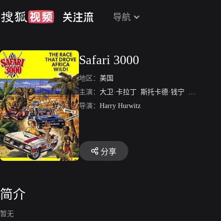
导航
Safari 3000
地区：
美国
主演：
大卫·卡拉丁
斯托卡德·钱宁
克里斯托弗
导演：
Harry Hurwitz
分享
简介
暂无