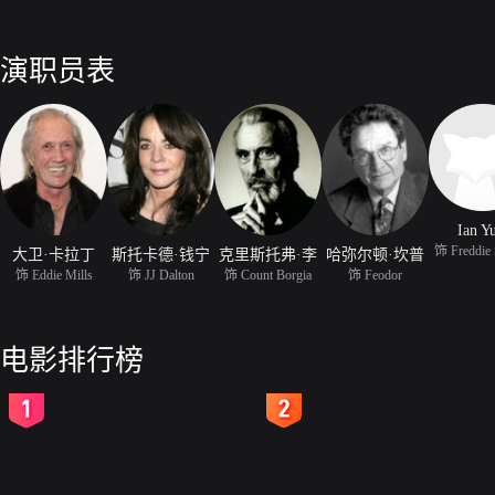
演职员表
Ian Y
饰 Freddie 
大卫·卡拉丁
斯托卡德·钱宁
克里斯托弗·李
哈弥尔顿·坎普
饰 Eddie Mills
饰 JJ Dalton
饰 Count Borgia
饰 Feodor
电影排行榜
2
3