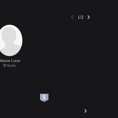
1/2
Marion Loran
饰 Marthe
6
7