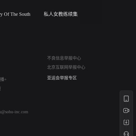
 Of The South
私人女教练续集
小二黑结
网络暴力有害信息举报
12318 文化市场举报
不良信息举报中心
算法推荐专项举报
北京互联网举报中心
亚运会举报专区
涉历史虚无举报
播+
网络谣言信息专项
版
涉政举报入口
涉未成年人举报
清朗自媒体乱象举报
hu@sohu-inc.com
涉民族宗教有害信息举报
清朗·生活服务类内容举报
清朗春节网络环境整治