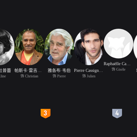
Raphaëlle Cambray
饰 Gisèle
杜普蕾
帕斯卡·雷吉提姆斯
雅各布·韦伯
Pierre Cassignard
line
饰 Christian
饰 Pierre
饰 Julien
4
5