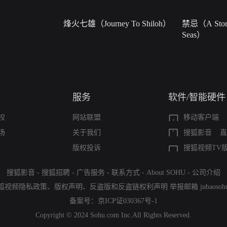
烽火七雄（Journey To Shiloh）
禁忌（A Story
Seas）
服务
软件/智能硬件
权
网站联盟
移动客户端
场
关于我们
搜狐影音
直
版权投诉
搜狐视频TV
搜狐影音
-
搜狐招聘
-
广告服务
-
联系方式
-
About SOHU
-
公司介绍
狐视频隐私政策
、
版权声明
、
反盗版和反盗链权利声明
举报邮箱
jubaoso
备案号：
京ICP证030367号-1
Copyright © 2024 Sohu.com Inc.All Rights Reserved.