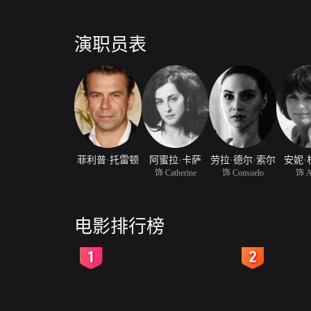
演职员表
菲利普·托雷顿
阿蜜拉·卡萨
劳拉·德尔·索尔
安妮·
饰 Catherine
饰 Consuelo
饰 A
电影排行榜
2
3