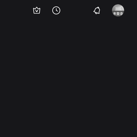
安妮·杜普蕾
帕斯卡·雷吉提姆斯
雅各布·韦伯
Pierre Cassignard
Raphaëlle