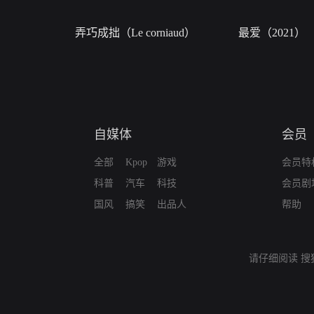
弄巧成拙（Le corniaud）
最爱（2021）
自媒体
会员
全部
Kpop
游戏
会员特
科普
汽车
科技
会员剧
国风
搞笑
出品人
帮助
请仔细阅读
搜