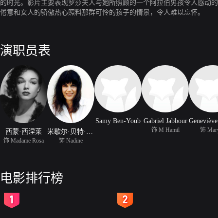
的时光。影片主要表现罗莎夫人与她所照顾的一个阿拉伯男孩令人感动的
倦意和女人的骄傲热心照料那群可怜的孩子的情景，令人难以忘怀。
演职员表
Samy Ben-Youb
Gabriel Jabbour
饰 M Hamil
饰 Mar
西蒙·西涅莱
米歇尔·贝特·亚当
饰 Madame Rosa
饰 Nadine
电影排行榜
2
3