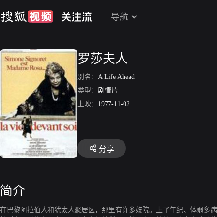
导航
罗莎夫人
别名：
A Life Ahead
类型：
剧情片
上映：
1977-11-02
分享
简介
在巴黎阿拉伯人和犹太人聚居区，那里有许多妓院。上了年纪、体弱多病