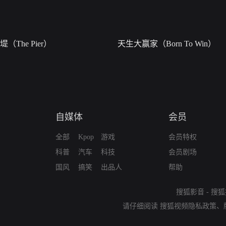
堤（The Pier）
天生大赢家（Born To Win）
自媒体
会员
全部
Kpop
游戏
会员特权
科普
汽车
科技
会员剧场
国风
搞笑
出品人
帮助
搜狐影音
-
搜狐
请仔细阅读
搜狐视频隐私政策
、