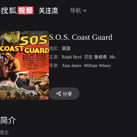
导航
S.O.S. Coast Guard
地区：
美国
主演：
Ralph Byrd
贝拉·鲁格希
Maxine Doyle
导演：
Alan James
William Witney
分享
简介
暂无