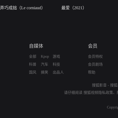
弄巧成拙（Le corniaud）
最爱（2021）
自媒体
会员
全部
Kpop
游戏
会员特权
科普
汽车
科技
会员剧场
国风
搞笑
出品人
帮助
搜狐影音
-
搜狐
请仔细阅读
搜狐视频隐私政策
、
Copyri