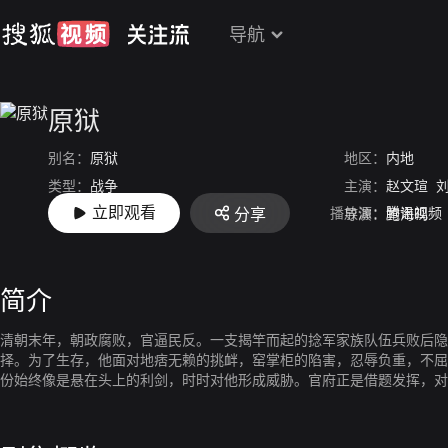
导航
原狱
别名：
原狱
地区：
内地
类型：
战争
主演：
赵文瑄
立即观看
播放源：
腾讯视频
分享
上映：
2004
导演：
鲍海鸣
简介
清朝末年，朝政腐败，官逼民反。一支揭竿而起的捻军家族队伍兵败后隐
择。为了生存，他面对地痞无赖的挑衅，窑掌柜的陷害，忍辱负重，不屈
份始终像是悬在头上的利剑，时时对他形成威胁。官府正是借题发挥，对
仇，向他发难，带头歇窑。