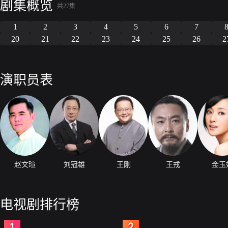
剧集概览
共27集
1
2
3
4
5
6
7
20
21
22
23
24
25
26
2
演职员表
赵文瑄
刘冠雄
王刚
王戎
金玉
电视剧排行榜
2
3