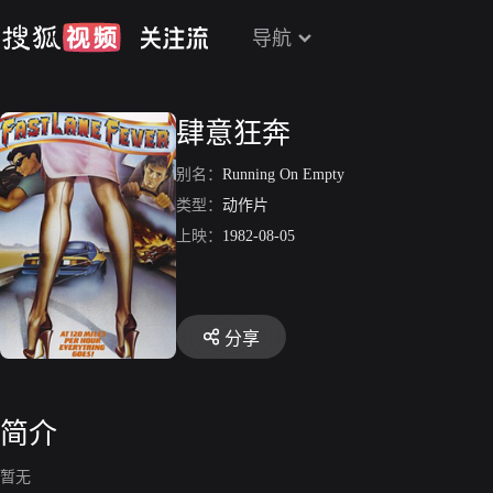
导航
肆意狂奔
别名：
Running On Empty
类型：
动作片
上映：
1982-08-05
分享
简介
暂无