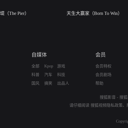
堤（The Pier）
天生大赢家（Born To Win）
自媒体
会员
全部
Kpop
游戏
会员特权
科普
汽车
科技
会员剧场
国风
搞笑
出品人
帮助
搜狐影音
-
搜狐
请仔细阅读
搜狐视频隐私政策
、
Copyri