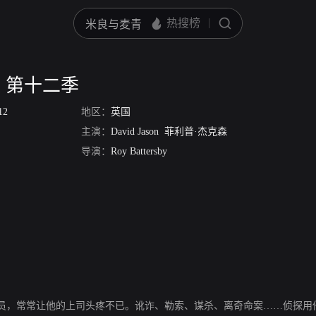
 第十二季
12
地区：
英国
主演：
David Jason
菲利普·杰克森
导演：
Roy Battersby
员，常常让他的上司头疼不已。讹诈、勒索、谋杀、离奇命案……侦探用