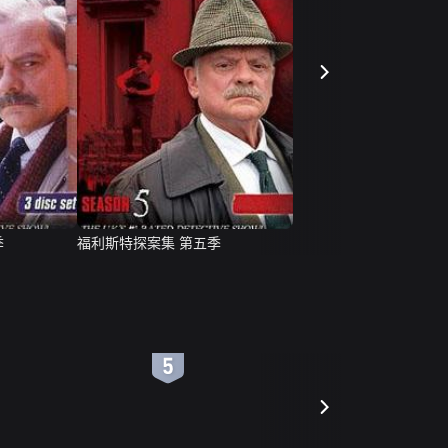
季
福利斯特探案集 第五季
6
7