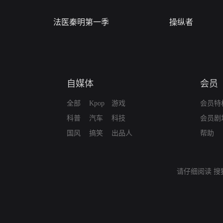
法医秦明第一季
操纵者
自媒体
会员
全部
Kpop
游戏
会员特
科普
汽车
科技
会员剧
国风
搞笑
出品人
帮助
请仔细阅读
搜