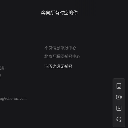
奔向所有时空的你
进错门的
网络暴力有害信息举报
12318 文化市场举报
不良信息举报中心
算法推荐专项举报
北京互联网举报中心
亚运会举报专区
涉历史虚无举报
播+
网络谣言信息专项
版
涉政举报入口
涉未成年人举报
清朗自媒体乱象举报
hu@sohu-inc.com
涉民族宗教有害信息举报
清朗·生活服务类内容举报
清朗春节网络环境整治
涉企举报专区