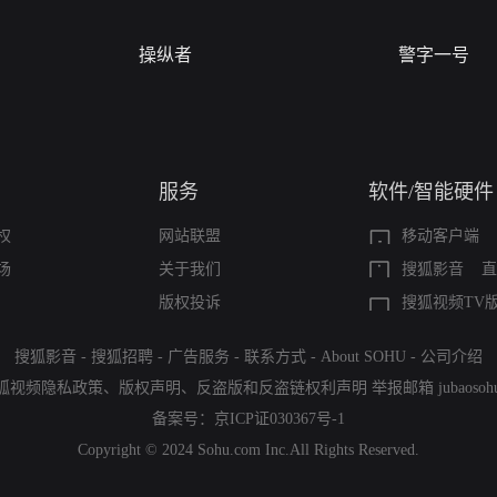
操纵者
警字一号
服务
软件/智能硬件
权
网站联盟
移动客户端
场
关于我们
搜狐影音
直
版权投诉
搜狐视频TV
搜狐影音
-
搜狐招聘
-
广告服务
-
联系方式
-
About SOHU
-
公司介绍
狐视频隐私政策
、
版权声明
、
反盗版和反盗链权利声明
举报邮箱
jubaoso
备案号：
京ICP证030367号-1
Copyright © 2024 Sohu.com Inc.All Rights Reserved.