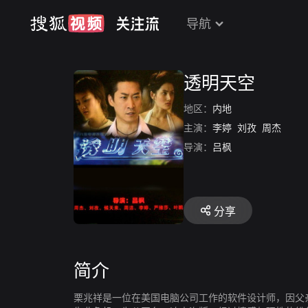
导航
透明天空
地区：
内地
主演：
李婷
刘孜
周杰
导演：
吕枫
分享
简介
栗兆祥是一位在美国电脑公司工作的软件设计师，因父