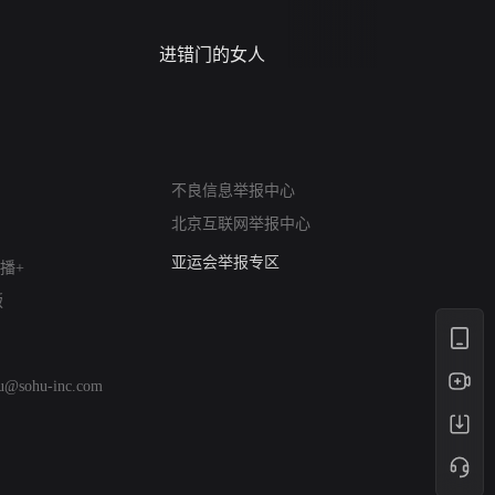
进错门的女人
请君入梦
网络暴力有害信息举报
不良信息举报中心
12318 文化市场举报
北京互联网举报中心
算法推荐专项举报
亚运会举报专区
播+
涉历史虚无举报
版
网络谣言信息专项
涉政举报入口
涉未成年人举报
hu@sohu-inc.com
清朗自媒体乱象举报
涉民族宗教有害信息举报
清朗·生活服务类内容举报
清朗春节网络环境整治