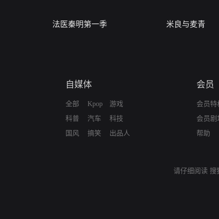
法医秦明第一季
米良与麦青
自媒体
会员
全部
Kpop
游戏
会员特
科普
汽车
科技
会员剧
国风
搞笑
出品人
帮助
请仔细阅读
搜