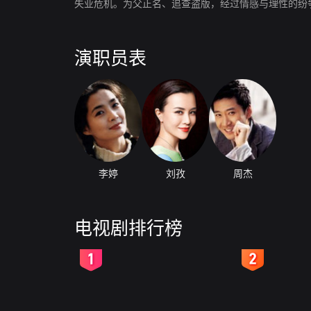
失业危机。为父正名、追查盗版，经过情感与理性的纷
演职员表
李婷
刘孜
周杰
电视剧排行榜
2
3