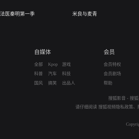
法医秦明第一季
米良与麦青
自媒体
会员
全部
Kpop
游戏
会员特权
科普
汽车
科技
会员剧场
国风
搞笑
出品人
帮助
搜狐影音
-
搜狐
请仔细阅读
搜狐视频隐私政策
、
Copyri