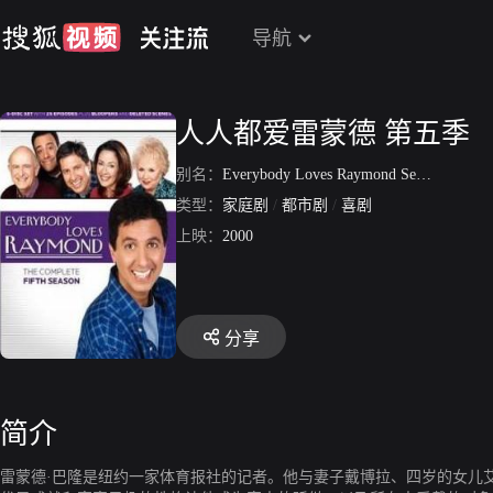
导航
人人都爱雷蒙德 第五季
别名：
Everybody Loves Raymond Season 5
类型：
家庭剧
/
都市剧
/
喜剧
上映：
2000
分享
简介
雷蒙德·巴隆是纽约一家体育报社的记者。他与妻子戴博拉、四岁的女儿