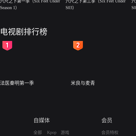
六尺之下第一季（Six Feet Under
六尺之下第三季（Six Feet Under
六
Season 1）
S03）
S
电视剧排行榜
2
3
法医秦明第一季
米良与麦青
自媒体
会员
全部
Kpop
游戏
会员特权