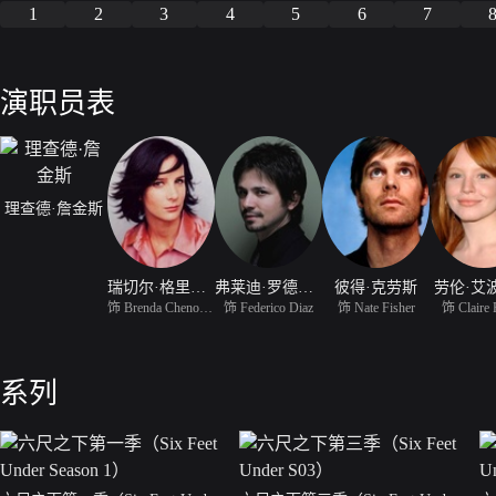
1
2
3
4
5
6
7
演职员表
理查德·詹金斯
瑞切尔·格里菲斯
弗莱迪·罗德里格兹
彼得·克劳斯
劳伦·艾
饰 Brenda Chenowith
饰 Federico Diaz
饰 Nate Fisher
饰 Claire 
系列