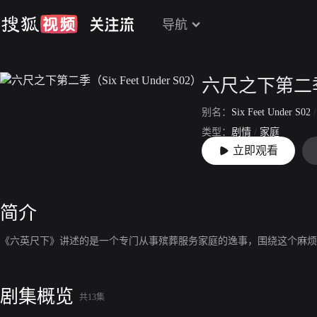
导航
六尺之下第二季（Si
别名：
Six Feet Under S02
类型：
剧情
/
家庭
立即观看
上映：
2002-03-03
简介
《六英尺下》讲述的是一个专门从事殡葬服务家庭的逸事，围绕这个麻烦
剧集概览
共13集