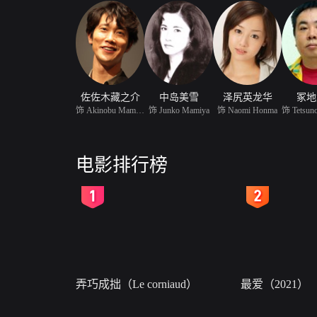
佐佐木藏之介
中岛美雪
泽尻英龙华
冢地
饰 Akinobu Mamiya
饰 Junko Mamiya
饰 Naomi Honma
电影排行榜
2
3
弄巧成拙（Le corniaud）
最爱（2021）