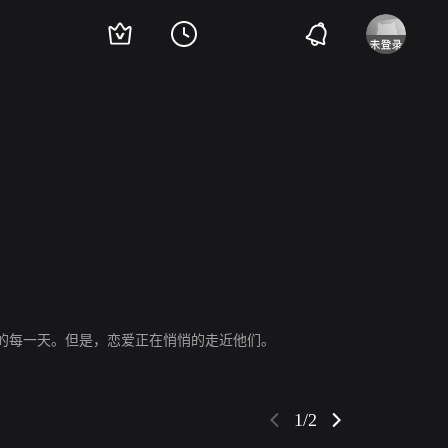
佐藤恒治
北川景子
佐藤隆太
常盘贵子
Teppei Yokota
的每一天。但是，恋爱正在悄悄的走近他们。
1/2