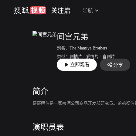
导航
间宫兄弟
别名：
The Mamiya Brothers
类型：
剧情片
/
爱情片
/
喜剧片
立即观看
分享
上映：
2006-05-13
简介
哥哥明信是一家啤酒公司商品开发部研究员。弟弟彻信
演职员表