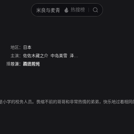
地区：
日本
主演：
佐佐木藏之介
中岛美雪
泽尻英龙华
冢地武雅
岩崎宏美
播放源：
腾讯视频
导演：
森田芳光
是小学的校务人员。畏缩不前的哥哥和非常热情的弟弟，快乐地过着相同