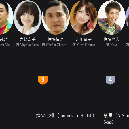
武雅
岩崎宏美
佐藤恒治
北川景子
佐藤隆太
饰 Tetsunobu Mamiya
饰 Miyoko Anzai
饰 Chef at Chinese Rest
饰 Yumi Honma
饰 Kota
饰 
4
5
烽火七雄（Journey To Shiloh）
禁忌（A Story
Seas）