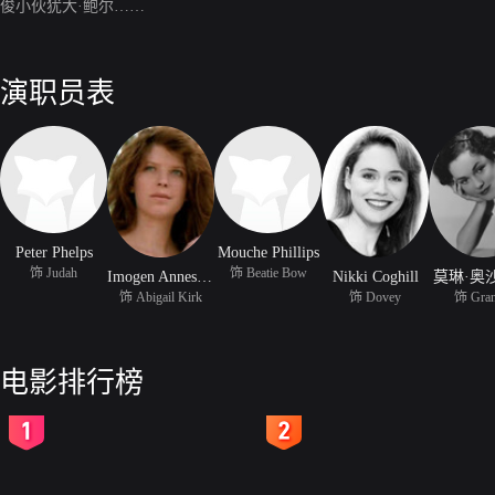
俊小伙犹大·鲍尔……
演职员表
Peter Phelps
Mouche Phillips
饰 Judah
饰 Beatie Bow
Imogen Annesley
Nikki Coghill
莫琳·奥
饰 Abigail Kirk
饰 Dovey
饰 Gra
电影排行榜
2
3