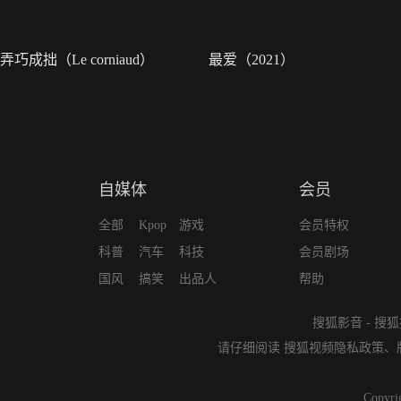
弄巧成拙（Le corniaud）
最爱（2021）
自媒体
会员
全部
Kpop
游戏
会员特权
科普
汽车
科技
会员剧场
国风
搞笑
出品人
帮助
搜狐影音
-
搜狐
请仔细阅读
搜狐视频隐私政策
、
Copyri