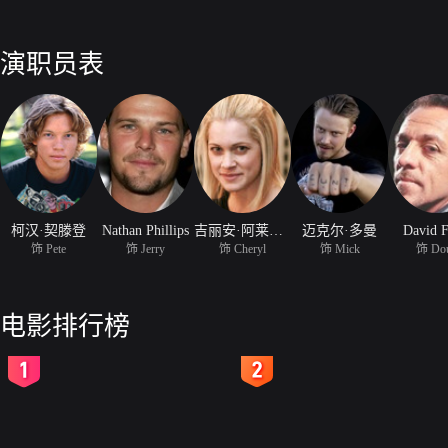
演职员表
柯汉·契滕登
Nathan Phillips
吉丽安·阿莱克西
迈克尔·多曼
David F
饰 Pete
饰 Jerry
饰 Cheryl
饰 Mick
饰 Do
电影排行榜
2
3