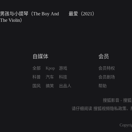
男孩与小提琴（The Boy And
最爱（2021）
The Violin）
自媒体
会员
全部
Kpop
游戏
会员特权
科普
汽车
科技
会员剧场
国风
搞笑
出品人
帮助
搜狐影音
-
搜狐
请仔细阅读
搜狐视频隐私政策
、
Copyri