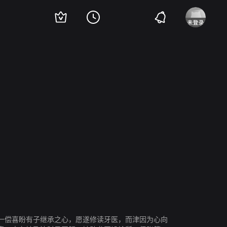
一偿喜盼有子继承之心，愿遂修读牙医，而津因为心向