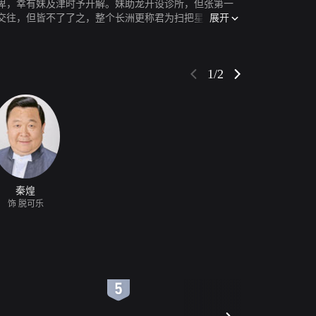
卑，幸有妹及津时予开解。妹助龙开设诊所，但张第一
展开
交往，但皆不了了之，整个长洲更称君为扫把星君父汤
便毅然决定搬入长洲，始得知与汤家隔邻，津赫然与君
，一日龙于静夜排徊，巧遇君，此后相约渐密，而成为
，龙凭幼时颈上竹牌与失散多年的母亲露露相认，未几
1/2
发现露并非自己亲母，更发觉不能没有君，乃几经辛苦
竟这对倒霉的有情人能否终成眷属？扫把星、克夫是否
秦煌
饰 脱可乐
6
7