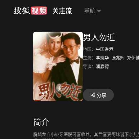
导航
男人勿近
地区：
中国香港
主演：
李婉华
张兆辉
郑伊
导演：
潘嘉德
分享
简介
脱城龙自小被牙医脱可喜收养，其后喜妻阿妹诞下亲儿