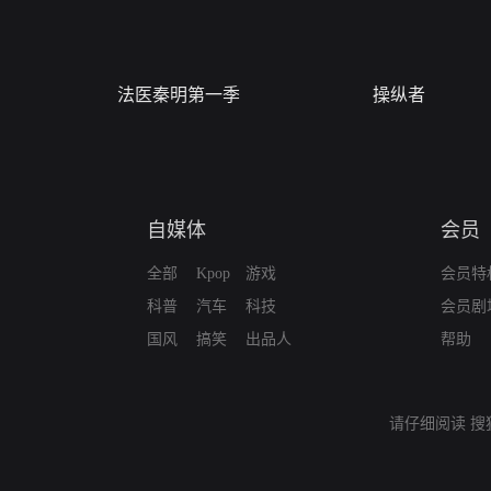
法医秦明第一季
操纵者
自媒体
会员
全部
Kpop
游戏
会员特
科普
汽车
科技
会员剧
国风
搞笑
出品人
帮助
请仔细阅读
搜