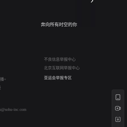
奔向所有时空的你
进错门的
网络暴力有害信息举报
不良信息举报中心
12318 文化市场举报
北京互联网举报中心
算法推荐专项举报
亚运会举报专区
播+
涉历史虚无举报
版
网络谣言信息专项
涉政举报入口
涉未成年人举报
hu@sohu-inc.com
清朗自媒体乱象举报
涉民族宗教有害信息举报