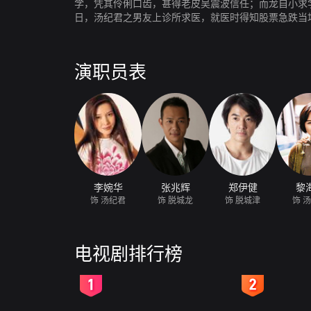
学，凭其伶俐口齿，甚得老皮吴震波信任；而龙自小求
日，汤纪君之男友上诊所求医，就医时得知股票急跌当
鹏为免君触景伤情，托好友波将新居出售。波与兄靠建
见面，惊为天人，便热烈追求，而当二人正式交往后，
情侣。同时，雅因波病，到公司帮忙，发觉津系公司职
演职员表
露病发，加上一连串打击下，遂对君的扫把星命起了怀
把君留下。但二人再正式办理结婚事宜时，龙因旧疾复
真何信？结局将使人感动不已！
李婉华
张兆辉
郑伊健
黎
饰 汤纪君
饰 脱城龙
饰 脱城津
饰 
电视剧排行榜
2
3