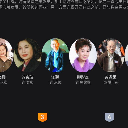
学至挂牌，时有倒霉之事发生，加上幼时养成口吃陃习，使之一直心生自
场心脏病发，诊所被迫停业。另一方面亦揭开君在此之前，已与数名男友
筑起家，有一独女芷雅，其与君情同姐妹；津于公司得悉有一平价房子，
津发现倒霉事频临，继而疏远；另一方面龙在多次相亲后，自尊受损之极
员，为替君报仇刻意与津为难，而渐生情愫。在龙、君两人怠情浓密之际
疑，君伤心不已，决意离开龙，而当君正想离开香港这个伤心地时，龙却
发，君得悉后亦怀疑自己会克死龙，而决定离开，龙想尽办法留住君，究
海珊
苏杏璇
江毅
柳影虹
曾近荣
汤芷雅
饰 麦妹
饰 汤鹏
饰 梅露露
饰 脱可喜
4
5