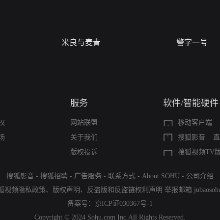
米良与麦青
警字一号
服务
软件/智能硬件
权
网站联盟
移动客户端
场
关于我们
搜狐影音
直
版权投诉
搜狐视频TV
搜狐影音
-
搜狐招聘
-
广告服务
-
联系方式
-
About SOHU
-
公司介绍
狐视频隐私政策
、
版权声明
、
反盗版和反盗链权利声明
举报邮箱
jubaoso
备案号：
京ICP证030367号-1
Copyright © 2024 Sohu.com Inc.All Rights Reserved.