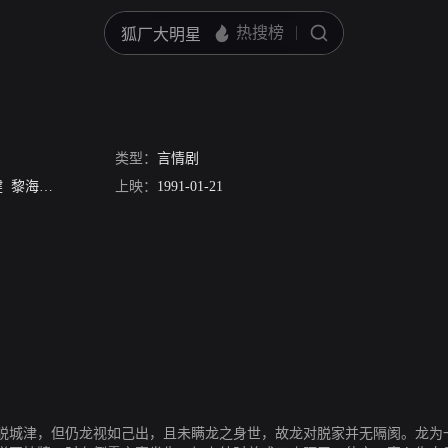
类型：
言情剧
健
黎海珊
苏杏璇
江毅
上映：
柳影虹
1991-01-21
曾近荣
秦煌
麦皓为
脱城津，但仍龙视如己出，且未瞒龙之身世，故龙对脱家并无隔阂。龙为