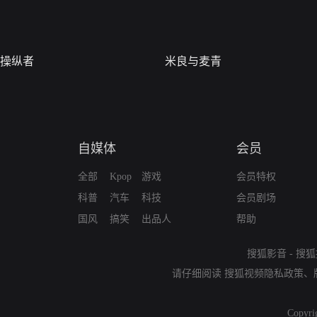
操纵者
米良与麦青
自媒体
会员
全部
Kpop
游戏
会员特权
科普
汽车
科技
会员剧场
国风
搞笑
出品人
帮助
搜狐影音
-
搜狐
请仔细阅读
搜狐视频隐私政策
、
Copyri