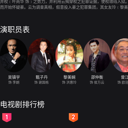
并权﹝叶尚华 饰﹞之势力，并利用云揭穿权之犯罪证据，使权琅珰入狱。
而开始怀疑豪。云为调查真相，假意投入豪之犯罪集团，其女友玲﹝黎美
合，但最后才发觉原来另有幕后主使人。
演职员表
吴镇宇
甄子丹
黎美娴
邵仲衡
曾
饰 李朗
饰 谢国栋
饰 洪惠玲
饰 侯万云
饰 欧
电视剧排行榜
2
3