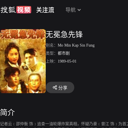
导航
无冕急先锋
别名：
Mo Min Kap Sin Fung
类型：
都市剧
上映：
1989-05-01
分享
简介
记者云﹝邵仲衡 饰﹞追查一油轮爆炸案真相，怀疑乃豪﹝曾江 饰﹞为