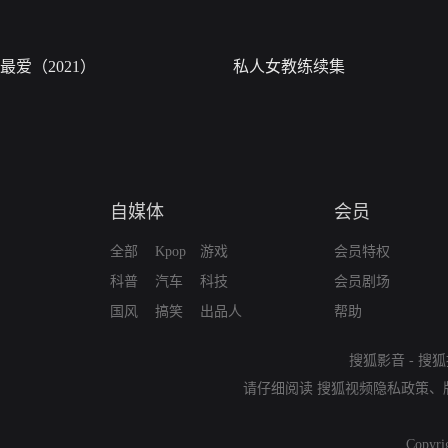
最爱（2021）
私人女教练续集
自媒体
会员
全部
Kpop
游戏
会员特权
科普
汽车
科技
会员剧场
国风
搞笑
出品人
帮助
搜狐影音
-
搜狐
请仔细阅读
搜狐视频隐私政策
、
Copyri