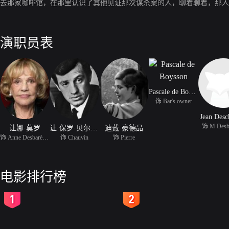
去那家咖啡馆，在那里认识了其他见证那次谋杀案的人，聊着聊着，那人
演职员表
Pascale de Boysson
饰 Bar's owner
Jean Des
饰 M Desb
让娜·莫罗
让·保罗·贝尔蒙多
迪戴·豪德品
饰 Anne Desbarèdes
饰 Chauvin
饰 Pierre
电影排行榜
2
3