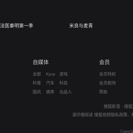
法医秦明第一季
米良与麦青
自媒体
会员
全部
Kpop
游戏
会员特权
科普
汽车
科技
会员剧场
国风
搞笑
出品人
帮助
搜狐影音
-
搜狐
请仔细阅读
搜狐视频隐私政策
、
Copyri