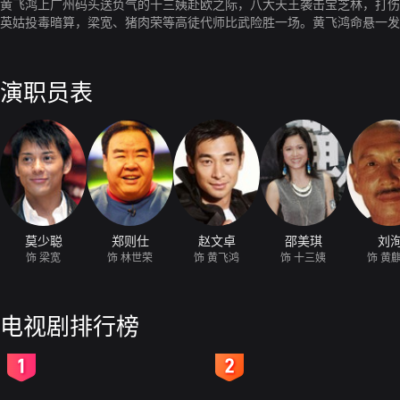
黄飞鸿上广州码头送负气的十三姨赴欧之际，八大天王袭击宝芝林，打伤
英姑投毒暗算，梁宽、猪肉荣等高徒代师比武险胜一场。黄飞鸿命悬一发
演职员表
莫少聪
郑则仕
赵文卓
邵美琪
刘
饰 梁宽
饰 林世荣
饰 黄飞鸿
饰 十三姨
饰 黄
电视剧排行榜
2
3