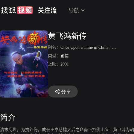
导航
黄飞鸿新传
别名：
Once Upon a Time in China
/
黄飞鸿
类型：
剧情
上映：
2001
分享
简介
清末乱世，为抗外侮，成亲王奉慈禧太后之命南下招佛山义士黄飞鸿为朝