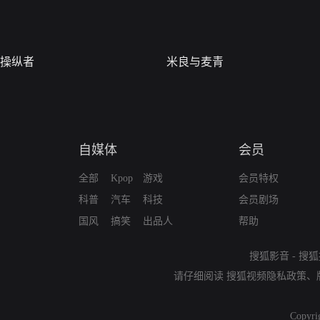
操纵者
米良与麦青
自媒体
会员
全部
Kpop
游戏
会员特权
科普
汽车
科技
会员剧场
国风
搞笑
出品人
帮助
搜狐影音
-
搜狐
请仔细阅读
搜狐视频隐私政策
、
Copyri