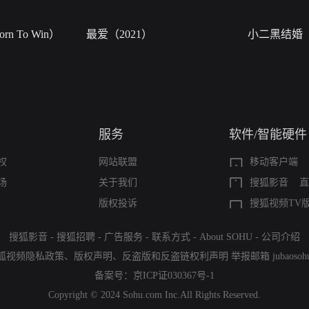
n To Win）
最爱（2021）
小二黑结婚
服务
软件/智能硬件
权
网站联盟
移动客户端
场
关于我们
搜狐影音
直
版权投诉
搜狐视频TV
搜狐影音
-
搜狐招聘
-
广告服务
-
联系方式
-
About SOHU
-
公司介绍
狐视频隐私政策
、
版权声明
、
反盗版和反盗链权利声明
举报邮箱
jubaoso
备案号：
京ICP证030367号-1
Copyright © 2024 Sohu.com Inc.All Rights Reserved.