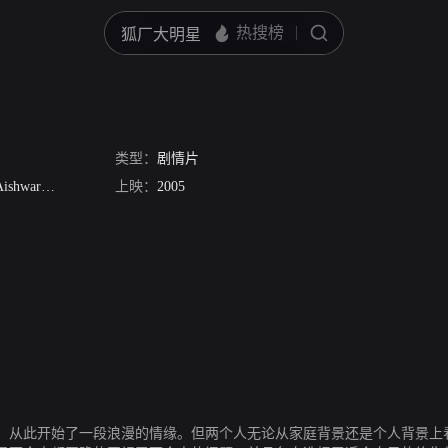
类型：
剧情片
ishwariya Rai
娜姆拉塔·施洛德卡
上映：
2005
Sayeed Jaffrey
。从此开始了一段浪漫的情缘。但两个人无论从家庭背景还是个人背景上