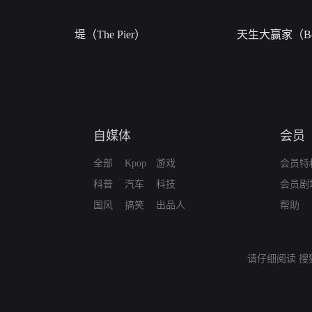
堤（The Pier）
天生大赢家（Bor
自媒体
会员
全部
Kpop
游戏
会员特
科普
汽车
科技
会员剧
国风
搞笑
出品人
帮助
请仔细阅读
搜