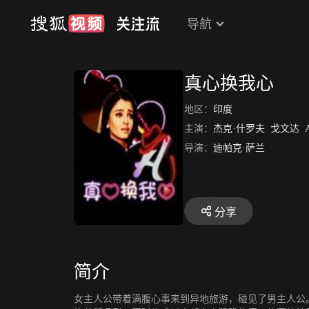
导航
真心换我心
地区：
印度
主演：
杰克·什罗夫
戈文达
A
导演：
迪帕克·萨兰
分享
简介
女主人公带着满腹心事来到异地旅游，碰见了男主人公