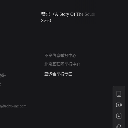
禁忌（A Story Of The South
火球（Ball 
Seas）
网络暴力有害信息举报
不良信息举报中心
12318 文化市场举报
北京互联网举报中心
算法推荐专项举报
亚运会举报专区
播+
涉历史虚无举报
版
网络谣言信息专项
涉政举报入口
涉未成年人举报
hu@sohu-inc.com
清朗自媒体乱象举报
涉民族宗教有害信息举报
清朗·生活服务类内容举报