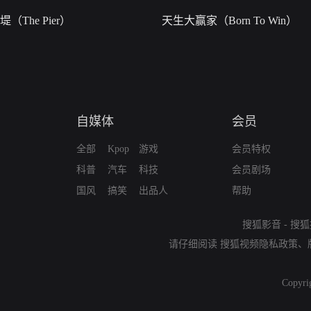
堤（The Pier）
天生大赢家（Born To Win）
自媒体
会员
全部
Kpop
游戏
会员特权
科普
汽车
科技
会员剧场
国风
搞笑
出品人
帮助
搜狐影音
-
搜狐
请仔细阅读
搜狐视频隐私政策
、
Copyri