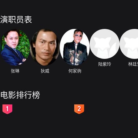
演职员表
陆紫玲
林廷
张琳
狄威
何家驹
电影排行榜
2
3