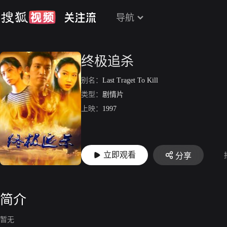
导航
终极追杀
别名：
Last Traget To Kill
类型：
剧情片
上映：
1997
立即观看
分享
简介
暂无