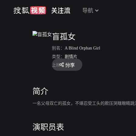
导航
盲孤女
别名：
A Blind Orphan Girl
类型：
剧情片
分享
上映：
1925
简介
一名父母双亡的孤女，不堪忍受工头的欺压哭瞎眼睛跳
演职员表