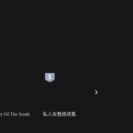
6
7
 Of The South
私人女教练续集
小二黑结