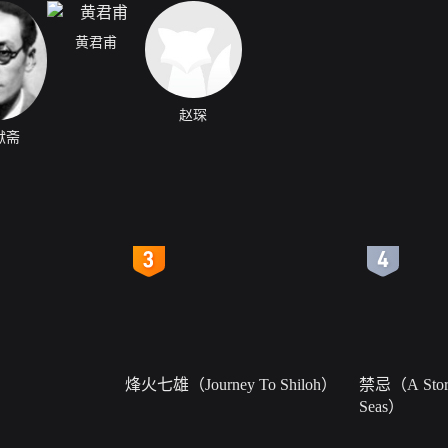
黄君甫
赵琛
献斋
4
5
烽火七雄（Journey To Shiloh）
禁忌（A Story
Seas）