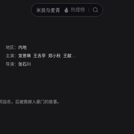
地区：
内地
主演：
宣景琳
王吉亭
郑小秋
王献斋
黄君甫
赵琛
导演：
张石川
河自杀，后被救嫁入豪门的故事。