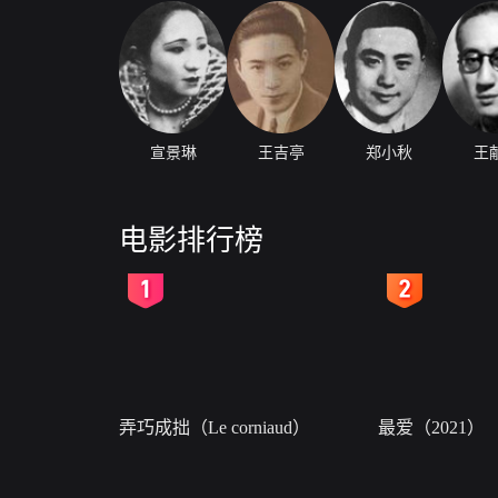
宣景琳
王吉亭
郑小秋
王
电影排行榜
2
3
弄巧成拙（Le corniaud）
最爱（2021）