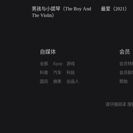
男孩与小提琴（The Boy And
最爱（2021）
The Violin）
自媒体
会员
全部
Kpop
游戏
会员特
科普
汽车
科技
会员剧
国风
搞笑
出品人
帮助
请仔细阅读
搜