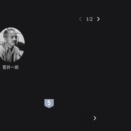
1/2
菅井一郎
6
7