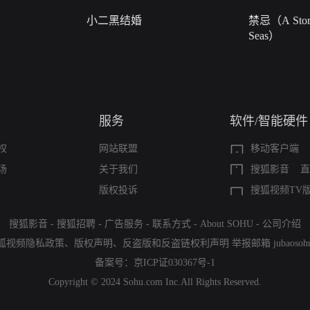
小二黑结婚
禁忌（A Story
Seas）
服务
软件/智能硬件
权
网站联盟
移动客户端
场
关于我们
搜狐影音
直
版权投诉
搜狐视频TV
搜狐影音
-
搜狐招聘
-
广告服务
-
联系方式
-
About SOHU
-
公司介绍
狐视频隐私政策
、
版权声明
、
反盗版和反盗链权利声明
举报邮箱
jubaoso
备案号：
京ICP证030367号-1
Copyright © 2024 Sohu.com Inc.All Rights Reserved.