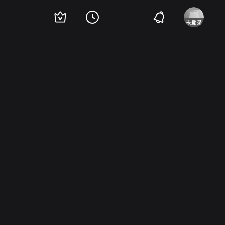
佐子
浜村纯
西村晃
山根寿子
菅井一郎
殿山泰司