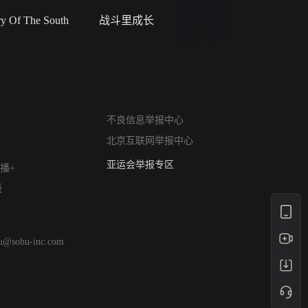
 Of The South
战斗里成长
私人女教
网络暴力有害信息举报
不良信息举报中心
12318 文化市场举报
北京互联网举报中心
算法推荐专项举报
亚运会举报专区
播+
涉历史虚无举报
版
网络谣言信息专项
涉政举报入口
涉未成年人举报
hu@sohu-inc.com
清朗自媒体乱象举报
涉民族宗教有害信息举报
清朗·生活服务类内容举报
清朗春节网络环境整治