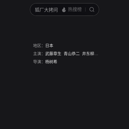
地区：
日本
主演：
武藤章生
青山恭二
井东柳晴
小林旭
渡边美
导演：
杨树希