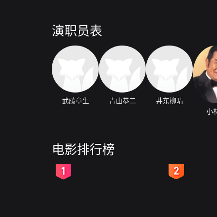
演职员表
武藤章生
青山恭二
井东柳晴
小
电影排行榜
2
3