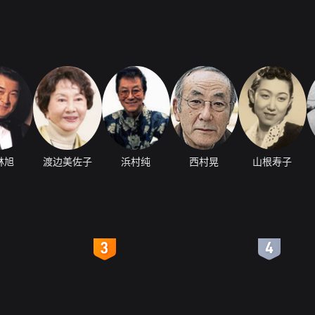
林旭
渡边美佐子
浜村纯
西村晃
山根寿子
4
5