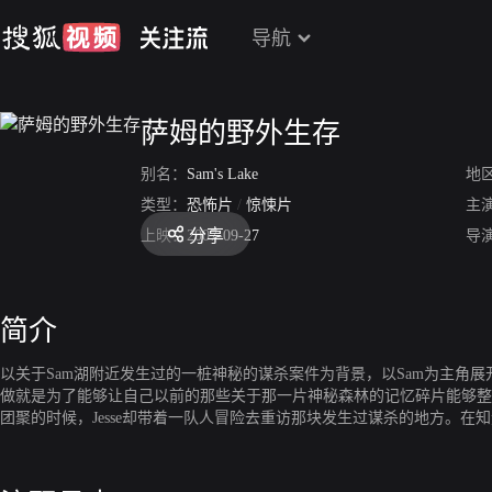
导航
萨姆的野外生存
别名：
Sam's Lake
地
类型：
恐怖片
/
惊悚片
主
分享
上映：
2007-09-27
导
简介
以关于Sam湖附近发生过的一桩神秘的谋杀案件为背景，以Sam为主角
做就是为了能够让自己以前的那些关于那一片神秘森林的记忆碎片能够整
团聚的时候，Jesse却带着一队人冒险去重访那块发生过谋杀的地方。在知道了