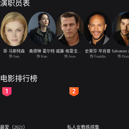
演职员表
菲·马斯特森
桑德琳·霍尔特
威廉·格雷戈里·李
史蒂芬·毕肖普
饰 Sam
饰 Kate
饰 Jesse
饰 Franklin
饰 Domi
电影排行榜
2
3
最爱（2021）
私人女教练续集