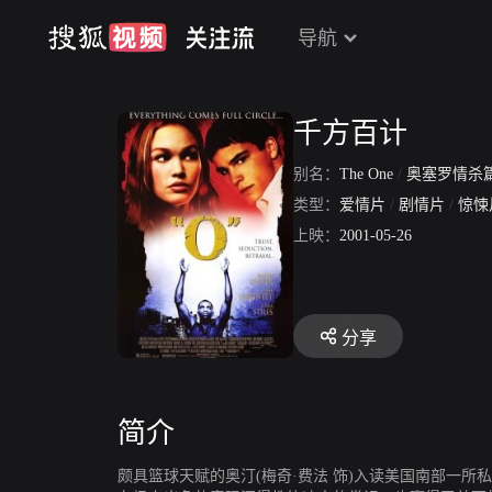
导航
千方百计
别名：
The One
/
奥塞罗情杀
类型：
爱情片
/
剧情片
/
惊悚
上映：
2001-05-26
分享
简介
颇具篮球天赋的奥汀(梅奇·费法 饰)入读美国南部一