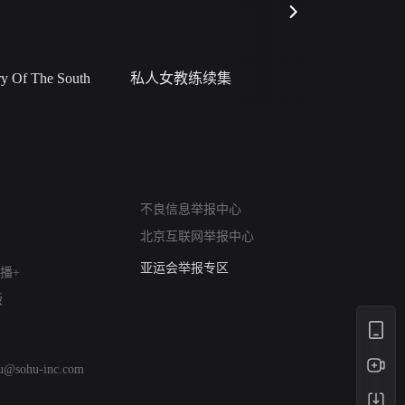
 Of The South
私人女教练续集
小二黑结
网络暴力有害信息举报
不良信息举报中心
12318 文化市场举报
北京互联网举报中心
算法推荐专项举报
亚运会举报专区
播+
涉历史虚无举报
版
网络谣言信息专项
涉政举报入口
涉未成年人举报
hu@sohu-inc.com
清朗自媒体乱象举报