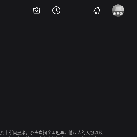
斯蒂尔斯
瑞恩·菲尼克斯
埃尔登·汉森
联赛中所向披靡，矛头直指全国冠军。他过人的天份以及