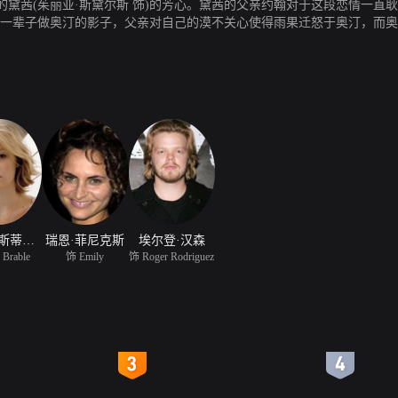
黛茜(茱丽亚·斯黛尔斯 饰)的芳心。黛茜的父亲约翰对于这段恋情一直
打算一辈子做奥汀的影子，父亲对自己的漠不关心使得雨果迁怒于奥汀，而
朱丽娅·斯蒂尔斯
瑞恩·菲尼克斯
埃尔登·汉森
 Brable
饰 Emily
饰 Roger Rodriguez
4
5