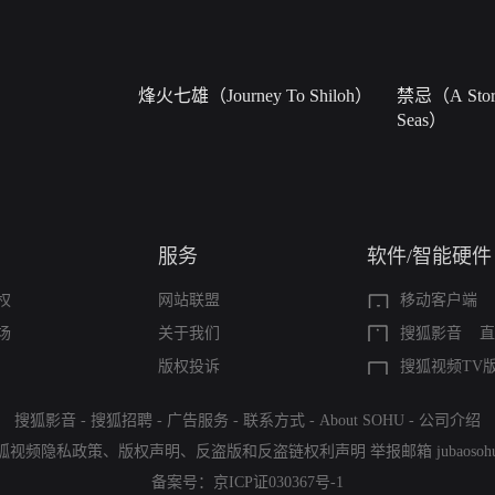
烽火七雄（Journey To Shiloh）
禁忌（A Story
Seas）
服务
软件/智能硬件
权
网站联盟
移动客户端
场
关于我们
搜狐影音
直
版权投诉
搜狐视频TV
搜狐影音
-
搜狐招聘
-
广告服务
-
联系方式
-
About SOHU
-
公司介绍
狐视频隐私政策
、
版权声明
、
反盗版和反盗链权利声明
举报邮箱
jubaoso
备案号：
京ICP证030367号-1