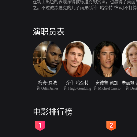
在场上出色的表现深得教练迪克的赏识，也赢得了美丽的
之。不过教练迪克的儿子雨果(乔什·哈奈特 饰)可不
理智的他发誓要毁掉奥汀得到的一切。
演职员表
梅奇·费法
乔什·哈奈特
安德鲁·凯加
饰 Odin James
饰 Hugo Goulding
饰 Michael Cassio
饰 Desi
电影排行榜
2
3