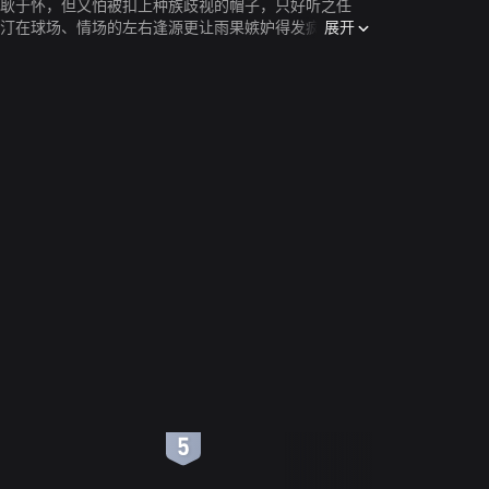
耿耿于怀，但又怕被扣上种族歧视的帽子，只好听之任
展开
奥汀在球场、情场的左右逢源更让雨果嫉妒得发疯，失去
6
7