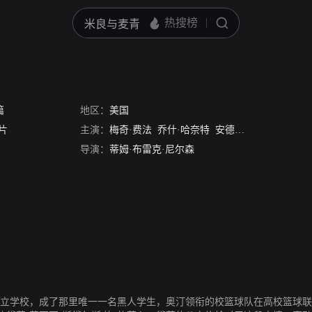
篇
地区：
美国
片
主演：
梅奇·费法
乔什·哈奈特
安德鲁·凯加
朱丽娅·
导演：
蒂姆·布雷克·尼尔森
所私立学校，成了那里唯一一名黑人学生，奥汀领衔的校篮球队在高校篮球