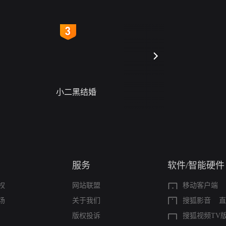
4
5
小二黑结婚
禁忌（A Story Of
Seas）
服务
软件/智能硬件
权
网站联盟
移动客户端
场
关于我们
搜狐影音
直
版权投诉
搜狐视频TV