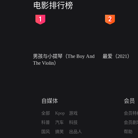
电影排行榜
2
3
男孩与小提琴（The Boy And
最爱（2021）
The Violin）
自媒体
会员
全部
Kpop
游戏
会员特
科普
汽车
科技
会员剧
国风
搞笑
出品人
帮助