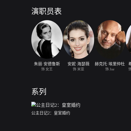
这样做梦一样地当上了公主，但是自小无拘无束的米娅
法，吉诺维亚的国母——皇太后（茱莉·安德鲁斯 饰）
演职员表
的祖孙俩开始了朝夕相处的日子，最初两人都看对方不
渐渐学会了理解和接受彼此的生活方式。
朱丽·安德鲁斯
安妮·海瑟薇
赫克托·埃里仲杜
饰 女王
饰 米亚
饰 Joe
饰
系列
公主日记2：皇室婚约