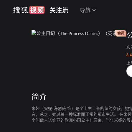
导航
会员
别
8.
上
片
简介
米娅（安妮·海瑟薇 饰）是个土生土长的纽约女孩，她
言，总之，她过着一种标准而正常的都市生活。 在米娅年满16岁的时候，她却意外之极地得知自己竟然是一
个叫做吉诺维亚的欧洲小国公主！原来，当年米娅的母
是这段恋情的衍生物，而眼下，毫不知情的她却成了这个小国家唯