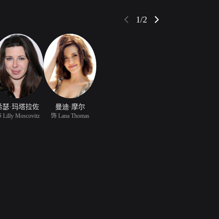
言谈举止和一国之君自然是差着十万八千里，没办
不得不担任起管教培养小孙女的神圣职责。 素未谋面
1/2
顺眼，但毕竟血浓于水，融合在血液中的亲情让他们
希瑟·玛塔拉佐
曼迪·摩尔
 Lilly Moscovitz
饰 Lana Thomas