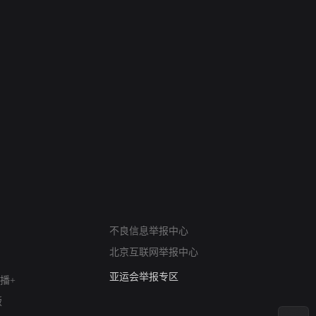
6
7
 The South
战斗里成长
私人女教练续
网络暴力有害信息举报
不良信息举报中心
12318 文化市场举报
北京互联网举报中心
算法推荐专项举报
亚运会举报专区
播+
涉历史虚无举报
版
网络谣言信息专项