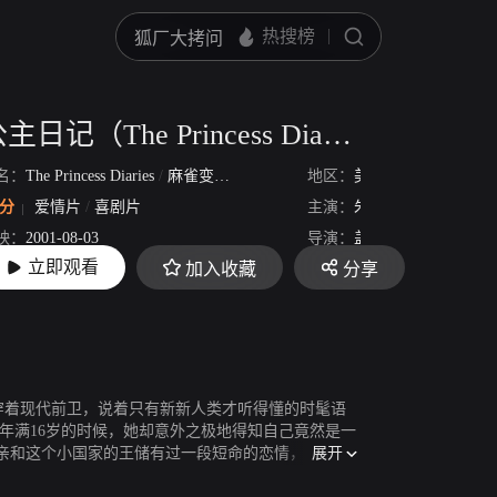
公主日记（The Princess Diaries）（英语版）
名：
The Princess Diaries
/
麻雀变公主
/
走佬俏公主
地区：
/
公主日记1
美国
4分
爱情片
/
喜剧片
主演：
朱丽·安德鲁斯
安妮
映：
2001-08-03
导演：
盖瑞·马歇尔
立即观看
加入收藏
分享
长：
110分47秒
穿着现代前卫，说着只有新新人类才听得懂的时髦语
展开
亲和这个小国家的王储有过一段短命的恋情，米娅就
一合法的王位继承人。 懵懵懂懂的米娅就