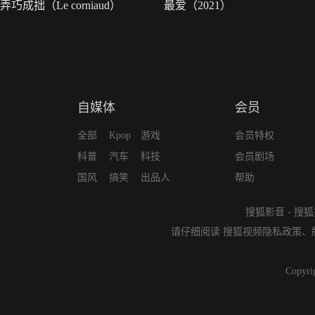
弄巧成拙（Le corniaud）
最爱（2021）
自媒体
会员
全部
Kpop
游戏
会员特权
科普
汽车
科技
会员剧场
国风
搞笑
出品人
帮助
搜狐影音
-
搜狐
请仔细阅读
搜狐视频隐私政策
、
Copyri