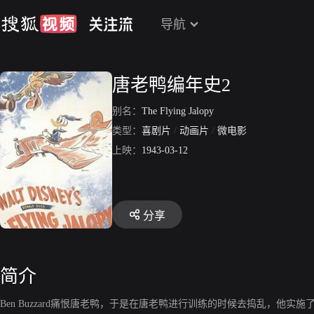
导航
唐老鸭编年史2
别名：
The Flying Jalopy
类型：
喜剧片
/
动画片
/
微电影
上映：
1943-03-12
分享
简介
Ben Buzzard痛恨唐老鸭，于是在唐老鸭进行训练的时候去捣乱，他实