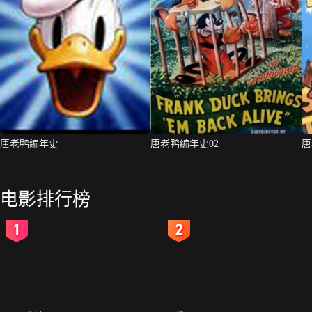
唐老鸭编年史
唐老鸭编年史02
唐
电影排行榜
2
3