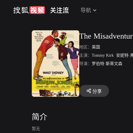
导航
The Misadventur
地区：
美国
主演：
Tommy Kirk
安妮特·弗
导演：
罗伯特·斯蒂文森
分享
简介
暂无