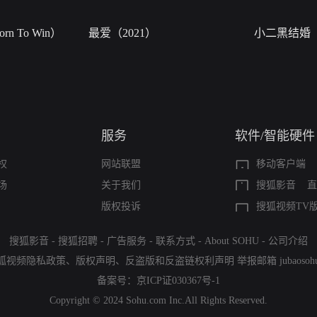
n To Win）
最爱（2021）
小二黑结婚
服务
软件/智能硬件
权
网站联盟
移动客户端
场
关于我们
搜狐影音
直
版权投诉
搜狐视频TV
搜狐影音
-
搜狐招聘
-
广告服务
-
联系方式
-
About SOHU
-
公司介绍
狐视频隐私政策
、
版权声明
、
反盗版和反盗链权利声明
举报邮箱
jubaoso
备案号：
京ICP证030367号-1
Copyright © 2024 Sohu.com Inc.All Rights Reserved.