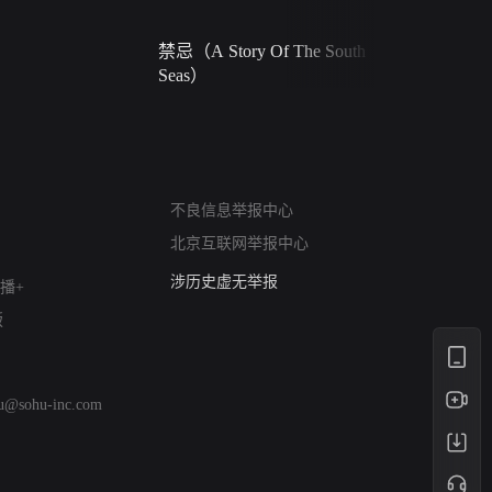
禁忌（A Story Of The South
火球（Ball 
Seas）
网络暴力有害信息举报
12318 文化市场举报
不良信息举报中心
算法推荐专项举报
北京互联网举报中心
亚运会举报专区
涉历史虚无举报
播+
网络谣言信息专项
版
涉政举报入口
涉未成年人举报
清朗自媒体乱象举报
hu@sohu-inc.com
涉民族宗教有害信息举报
清朗·生活服务类内容举报
清朗春节网络环境整治