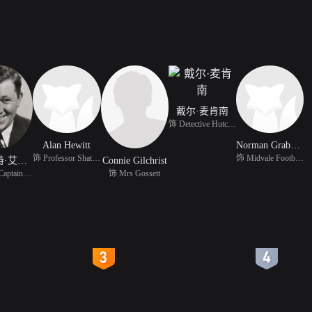
戴尔·麦肯南
饰 Detective Hutchins
Alan Hewitt
Norman Grabowski
饰 Professor Shattuck
饰 Midvale Football Pla
斯图尔特·艾尔文
Connie Gilchrist
饰 Police Captain Loomi
饰 Mrs Gossett
4
5