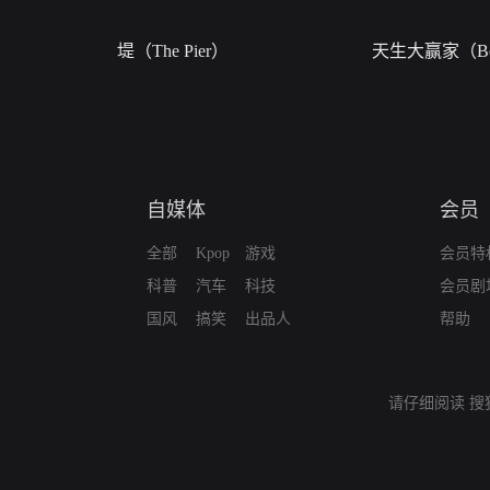
堤（The Pier）
天生大赢家（Bor
自媒体
会员
全部
Kpop
游戏
会员特
科普
汽车
科技
会员剧
国风
搞笑
出品人
帮助
请仔细阅读
搜