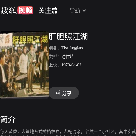
导航
肝胆照江湖
别名：
The Jugglers
类型：
动作片
上映：
1970-04-02
分享
简介
每天黄昏，大笪地各式摊档林立，龙蛇混杂，俨然一个小社区，其中卖武