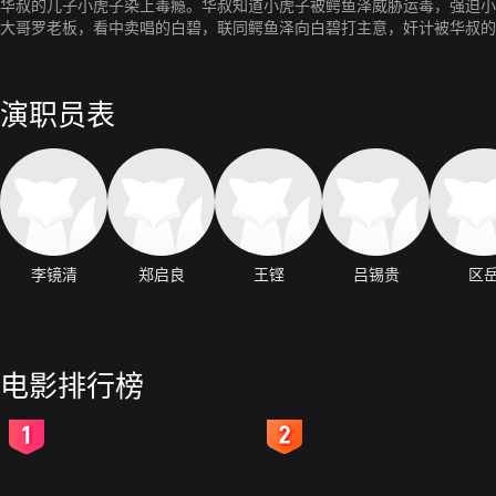
华叔的儿子小虎子染上毒瘾。华叔知道小虎子被鳄鱼泽威胁运毒，强迫小
大哥罗老板，看中卖唱的白碧，联同鳄鱼泽向白碧打主意，奸计被华叔的
演职员表
李镜清
郑启良
王铿
吕锡贵
区
电影排行榜
2
3