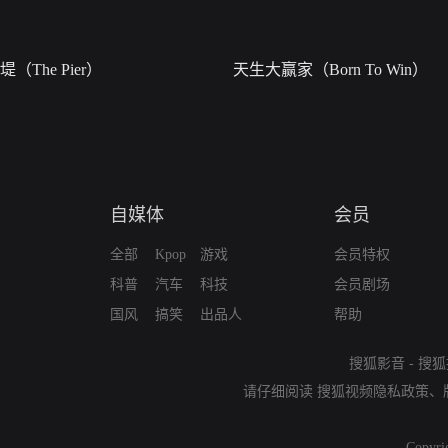
堤（The Pier）
天生大赢家（Born To Win）
自媒体
会员
全部
Kpop
游戏
会员特权
科普
汽车
科技
会员剧场
国风
搞笑
出品人
帮助
搜狐影音
-
搜狐
请仔细阅读
搜狐视频隐私政策
、
Copyri