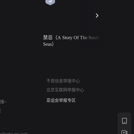
禁忌（A Story Of The South
火球（Ball 
Seas）
网络暴力有害信息举报
不良信息举报中心
12318 文化市场举报
北京互联网举报中心
算法推荐专项举报
亚运会举报专区
播+
涉历史虚无举报
版
网络谣言信息专项
涉政举报入口
涉未成年人举报
hu@sohu-inc.com