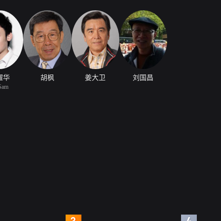
耀华
胡枫
姜大卫
刘国昌
Sam
4
5