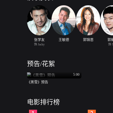
张学友
王敏德
郭锦恩
郭
饰 Jacky
饰 
预告/花絮
5:00
《黑雪》预告
电影排行榜
2
3