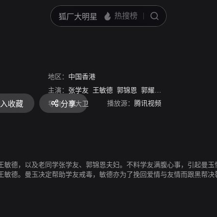
）
地区：
中国香港
主演：
张学友
王敏德
郭锦恩
郭耀华
胡枫
姜大卫
刘
播放源：
腾讯视频
加入收藏
分享
导演：
姜大卫
王敏德，以及老同学张学友、郭锦恩夫妇。不料学友满腹心事，引起曼玉
王敏德。曼玉决定帮助学友戒毒，敏德亦为了挽回爱情与友情而跟黑帮决