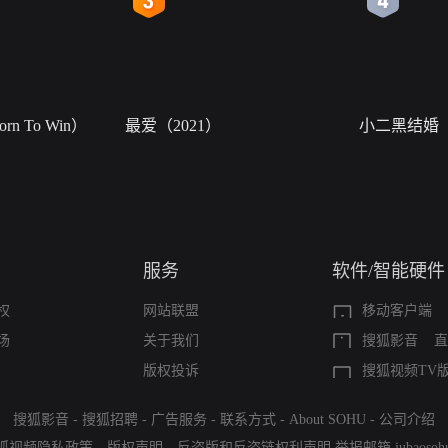
n To Win）
最爱（2021）
小二黑结婚
服务
软件/智能硬件
权
网站联盟
移动客户端
场
关于我们
搜狐影音
直
版权投诉
搜狐视频TV
搜狐影音
-
搜狐招聘
-
广告服务
-
联系方式
-
About SOHU
-
公司介绍
狐视频隐私政策
、
版权声明
、
反盗版和反盗链权利声明
举报邮箱
jubaoso