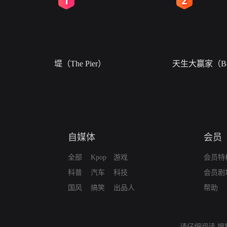
堤（The Pier）
天生大赢家（Bor
自媒体
会员
全部
Kpop
游戏
会员特
科普
汽车
科技
会员剧
国风
搞笑
出品人
帮助
请仔细阅读
搜