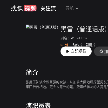
导航
黑雪（普通话版
别名：
Will of Iron
6.1分
动作片
/
剧情片
立即观看
上映：
1991-06-14
简介
张曼玉饰演个性坚强的女孩，从加拿大回港后探望男友
集团苦苦相逼。更令人意外的是，贩毒给学友的人竟是
演职员表