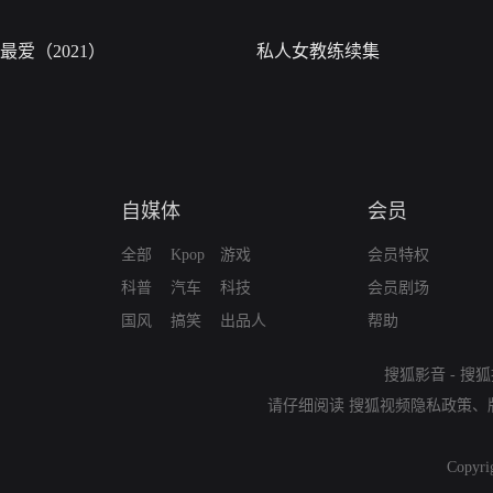
最爱（2021）
私人女教练续集
自媒体
会员
全部
Kpop
游戏
会员特权
科普
汽车
科技
会员剧场
国风
搞笑
出品人
帮助
搜狐影音
-
搜狐
请仔细阅读
搜狐视频隐私政策
、
Copyri