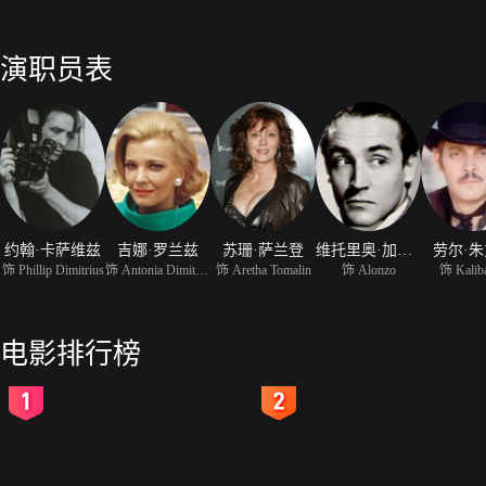
演职员表
约翰·卡萨维兹
吉娜·罗兰兹
苏珊·萨兰登
维托里奥·加斯曼
劳尔·
饰 Phillip Dimitrius
饰 Antonia Dimitrius
饰 Aretha Tomalin
饰 Alonzo
饰 Kalib
电影排行榜
2
3