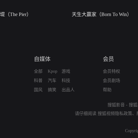
堤（The Pier）
天生大赢家（Born To Win）
自媒体
会员
全部
Kpop
游戏
会员特权
科普
汽车
科技
会员剧场
国风
搞笑
出品人
帮助
搜狐影音
-
搜狐
请仔细阅读
搜狐视频隐私政策
、
Copyri