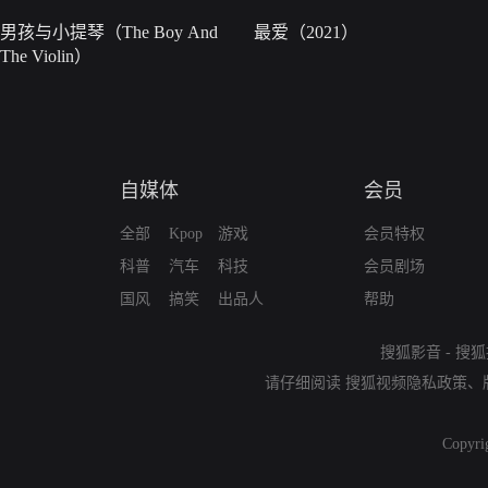
男孩与小提琴（The Boy And
最爱（2021）
The Violin）
自媒体
会员
全部
Kpop
游戏
会员特权
科普
汽车
科技
会员剧场
国风
搞笑
出品人
帮助
搜狐影音
-
搜狐
请仔细阅读
搜狐视频隐私政策
、
Copyri