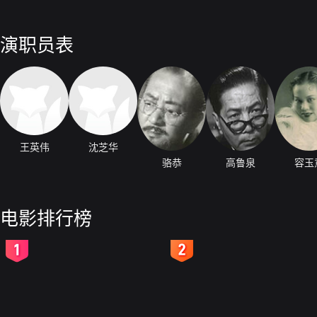
演职员表
王英伟
沈芝华
骆恭
高鲁泉
容玉
电影排行榜
2
3