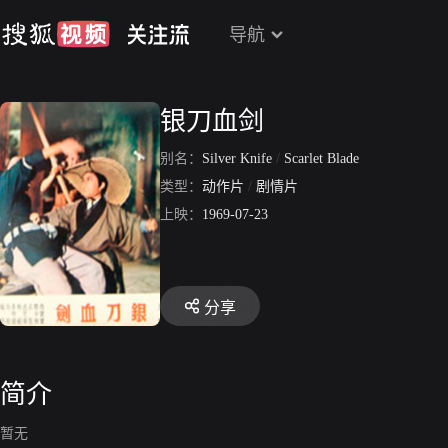
导航
银刀血剑
别名：
Silver Knife
/
Scarlet Blade
类型：
动作片
/
剧情片
上映：
1969-07-23
分享
简介
暂无