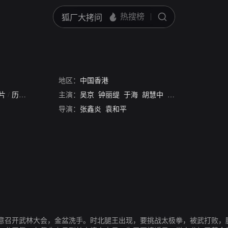
关
地区：
中国香港
片
/
历史片
主演：
吴京
钟丽缇
于海
胡慧中
计春华
周比利
郑
导演：
张鑫炎
袁和平
意召开武林大会，金盆洗手。时北腿王出现，要挑战太极拳，被武打败，