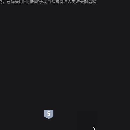
党，在码头用自创的鞭子功当众揭露洋人史密夫偷运鸦
6
7