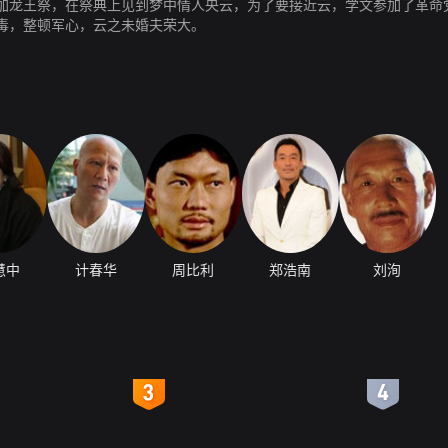
加龙王祭，在祭典上见到梦中情人央云，为了要接近云，学文参加了革命
毒，整顿军心，云之未婚夫荣大。
慧中
计春华
周比利
郑浩南
刘洵
4
5