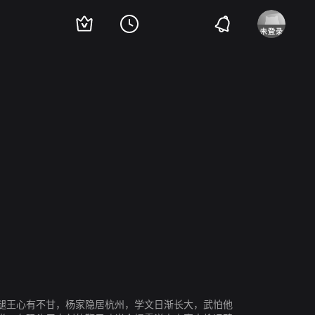
浩南
刘洵
腿王心有不甘，杨家隐居杭州，学文日渐长大，武怕他