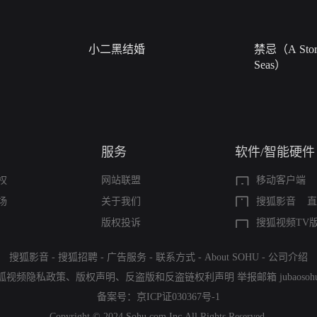
小二黑结婚
禁忌（A Story
Seas）
服务
软件/智能硬件
权
网站联盟
移动客户端
场
关于我们
搜狐影音
直
版权投诉
搜狐视频TV
搜狐影音
-
搜狐招聘
-
广告服务
-
联系方式
-
About SOHU
-
公司介绍
狐视频隐私政策
、
版权声明
、
反盗版和反盗链权利声明
举报邮箱
jubaoso
备案号：
京ICP证030367号-1
Copyright © 2024 Sohu.com Inc.All Rights Reserved.