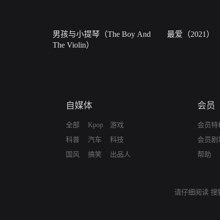
男孩与小提琴（The Boy And
最爱（2021）
The Violin）
自媒体
会员
全部
Kpop
游戏
会员特
科普
汽车
科技
会员剧
国风
搞笑
出品人
帮助
请仔细阅读
搜