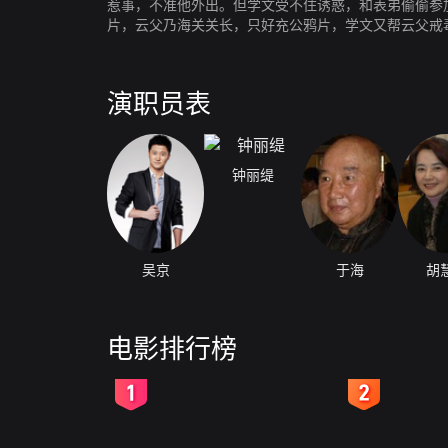
惹事，不准他外出。但学文受不住诱惑，和表弟偷偷参
片，云父乃海关关长，只好充公鸦片，学文又帮云父戒
演职员表
钟丽缇
吴京
于海
胡
电影排行榜
2
3