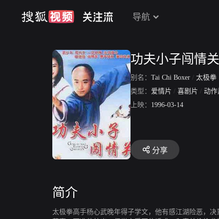
导航
功夫小子闯情
别名：
Tai Chi Boxer
/
太极拳
类型：
爱情片
/
喜剧片
/
动作
上映：
1996-03-14
分享
简介
太极拳高手杨心武晚年得子学文，他有感江湖险恶，决