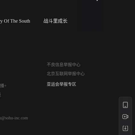
 Of The South
战斗里成长
私人女教
网络暴力有害信息举报
不良信息举报中心
12318 文化市场举报
北京互联网举报中心
算法推荐专项举报
亚运会举报专区
播+
涉历史虚无举报
版
网络谣言信息专项
涉政举报入口
涉未成年人举报
hu@sohu-inc.com
清朗自媒体乱象举报
涉民族宗教有害信息举报