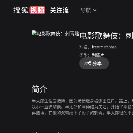
导航
电影歌舞伎：
别名：
Irezumichohan
类型：
剧情片
分享
上映：
2009
简介
半太郎生性爱赌博，因为赌债缠身被逐出江户。路上，
决心一直追随他。半太郎和阿仲结为夫妇，开始了平稳
再赌博，在他的双臂纹下了骰子的刺青。半太郎很久不