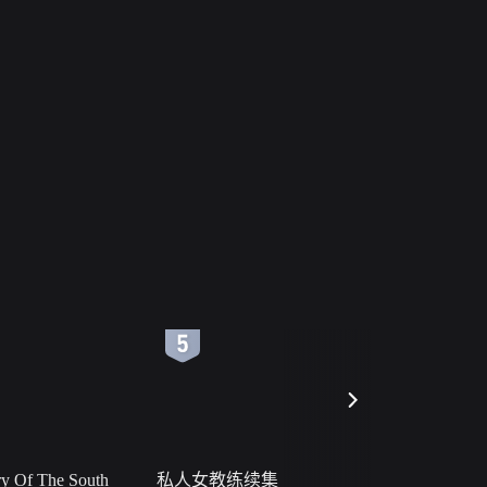
6
7
 Of The South
私人女教练续集
小二黑结