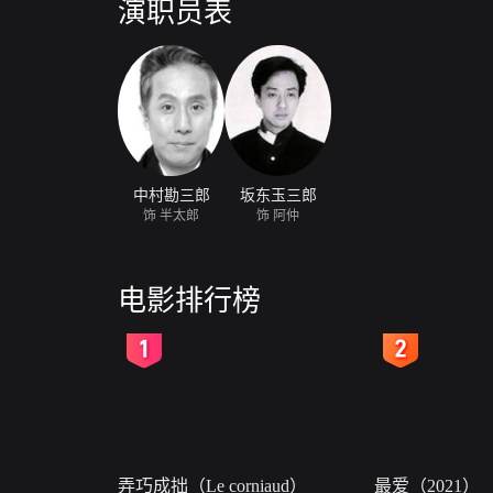
演职员表
中村勘三郎
坂东玉三郎
饰 半太郎
饰 阿仲
电影排行榜
2
3
弄巧成拙（Le corniaud）
最爱（2021）