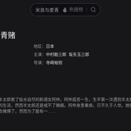
刺青赌
地区：
日本
主演：
中村勘三郎
坂东玉三郎
导演：
寺崎裕则
半太郎救了投水自尽的斟酒女阿仲。阿仲孤苦一生，生平第一次遇到半太
的生活，然而半太郎还是戒不了赌瘾。阿仲身患重病，已不久于人世。她
去赌博了，然而为了能有一……