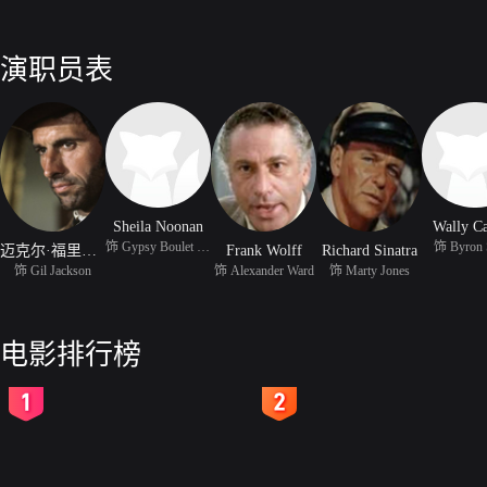
演职员表
Sheila Noonan
Wally C
饰 Gypsy Boulet (as She
饰 Byron 
迈克尔·福里斯特
Frank Wolff
Richard Sinatra
饰 Gil Jackson
饰 Alexander Ward
饰 Marty Jones
电影排行榜
2
3