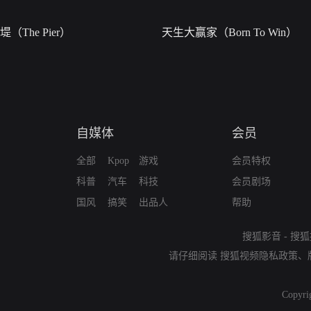
堤（The Pier）
天生大赢家（Born To Win）
自媒体
会员
全部
Kpop
游戏
会员特权
科普
汽车
科技
会员剧场
国风
搞笑
出品人
帮助
搜狐影音
-
搜狐
请仔细阅读
搜狐视频隐私政策
、
Copyri