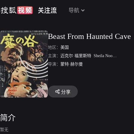
导航
Beast From Haunted Cave
地区：
美国
主演：
迈克尔·福里斯特
Sheila Noonan
Frank 
导演：
蒙特·赫尔曼
分享
简介
暂无