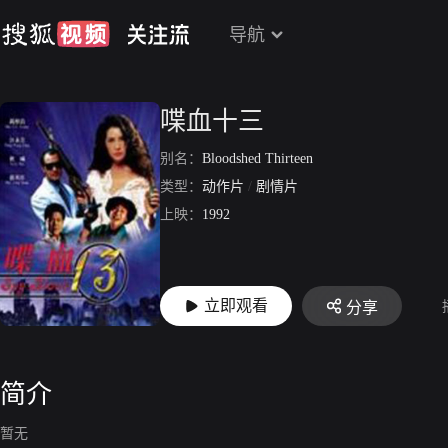
导航
喋血十三
别名：
Bloodshed Thirteen
类型：
动作片
/
剧情片
上映：
1992
立即观看
分享
简介
暂无