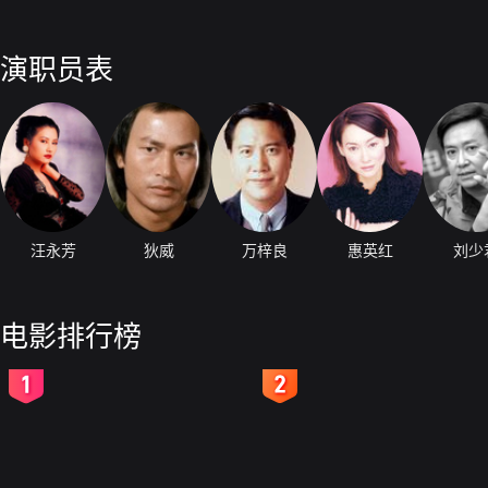
演职员表
汪永芳
狄威
万梓良
惠英红
刘少
电影排行榜
2
3