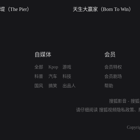
堤（The Pier）
天生大赢家（Born To Win）
自媒体
会员
全部
Kpop
游戏
会员特权
科普
汽车
科技
会员剧场
国风
搞笑
出品人
帮助
搜狐影音
-
搜狐
请仔细阅读
搜狐视频隐私政策
、
Copyri