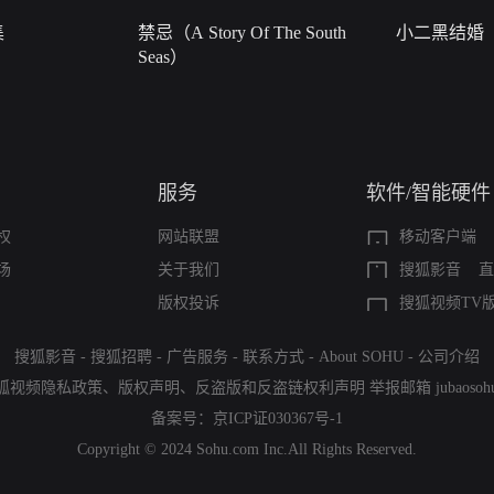
集
禁忌（A Story Of The South
小二黑结婚
Seas）
服务
软件/智能硬件
权
网站联盟
移动客户端
场
关于我们
搜狐影音
直
版权投诉
搜狐视频TV
搜狐影音
-
搜狐招聘
-
广告服务
-
联系方式
-
About SOHU
-
公司介绍
狐视频隐私政策
、
版权声明
、
反盗版和反盗链权利声明
举报邮箱
jubaoso
备案号：
京ICP证030367号-1
Copyright © 2024 Sohu.com Inc.All Rights Reserved.