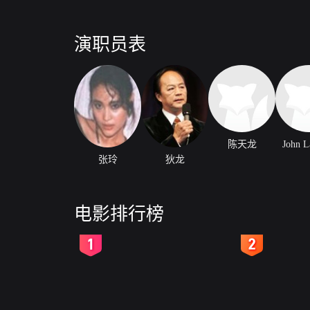
演职员表
陈天龙
John L
张玲
狄龙
电影排行榜
2
3