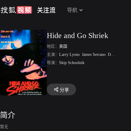
导航
Hide and Go Shriek
地区：
美国
主演：
Larry Lyons
James Serrano
Donald Mark Spencer
导演：
Skip Schoolnik
分享
简介
暂无