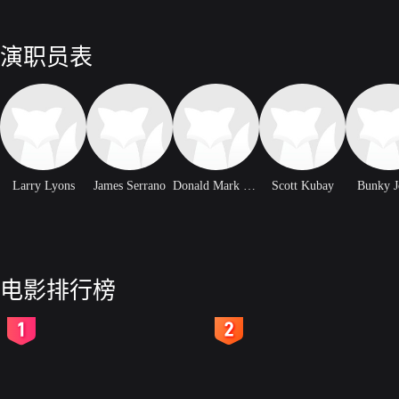
演职员表
Larry Lyons
James Serrano
Donald Mark Spencer
Scott Kubay
Bunky J
电影排行榜
2
3