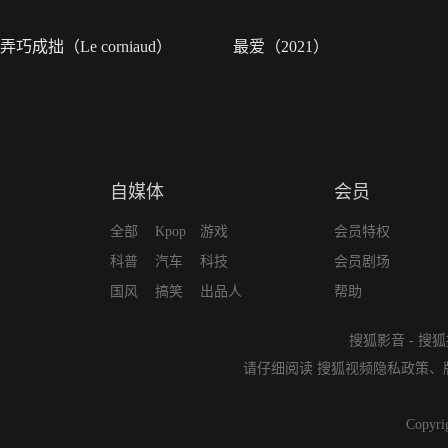
弄巧成拙（Le corniaud）
最爱（2021）
自媒体
会员
全部
Kpop
游戏
会员特权
科普
汽车
科技
会员剧场
国风
搞笑
出品人
帮助
搜狐影音
-
搜狐
请仔细阅读
搜狐视频隐私政策
、
Copyri